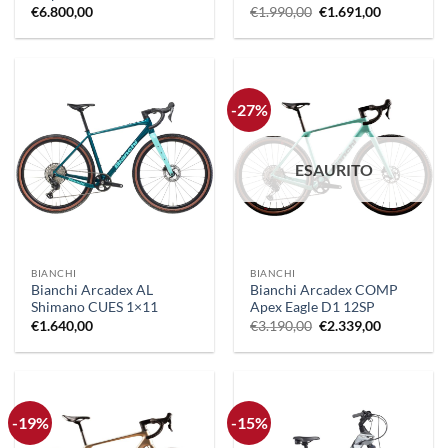
Il
Il
€
6.800,00
€
1.990,00
€
1.691,00
prezzo
prezzo
originale
attuale
era:
è:
€1.990,00.
€1.691,00.
-27%
ESAURITO
BIANCHI
BIANCHI
Bianchi Arcadex AL
Bianchi Arcadex COMP
Shimano CUES 1×11
Apex Eagle D1 12SP
Il
Il
€
1.640,00
€
3.190,00
€
2.339,00
prezzo
prezzo
originale
attuale
era:
è:
€3.190,00.
€2.339,00.
-19%
-15%