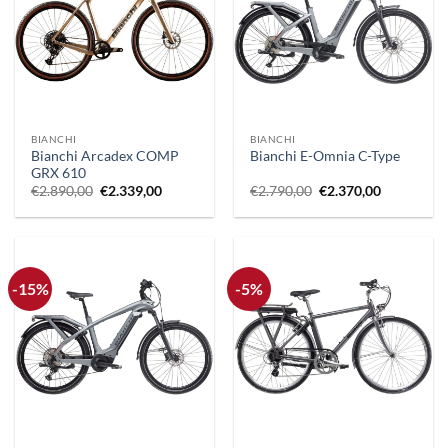
BIANCHI
BIANCHI
Bianchi Arcadex COMP
Bianchi E-Omnia C-Type
GRX 610
Il
Il
Il
Il
€
2.890,00
€
2.339,00
€
2.790,00
€
2.370,00
prezzo
prezzo
prezzo
prezzo
originale
attuale
originale
attuale
era:
è:
era:
è:
€2.890,00.
€2.339,00.
€2.790,00.
€2.370,00.
-15%
-5%