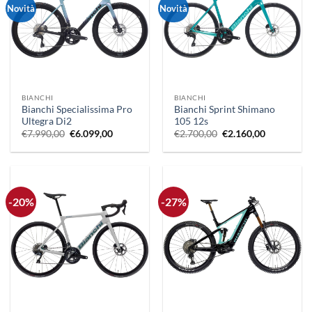
Novità
Novità
BIANCHI
BIANCHI
Bianchi Specialissima Pro
Bianchi Sprint Shimano
Ultegra Di2
105 12s
Il
Il
Il
Il
€
7.990,00
€
6.099,00
€
2.700,00
€
2.160,00
prezzo
prezzo
prezzo
prezzo
originale
attuale
originale
attuale
era:
è:
era:
è:
€7.990,00.
€6.099,00.
€2.700,00.
€2.160,00.
-20%
-27%