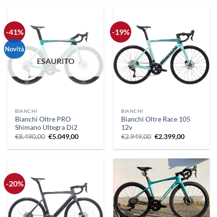
era:
è:
era:
è:
€5.990,00.
€4.949,00.
€6.790,00.
€4.990,00.
-41%
-19%
Novità
ESAURITO
BIANCHI
BIANCHI
Bianchi Oltre PRO
Bianchi Oltre Race 105
Shimano Ultegra Di2
12v
Il
Il
Il
Il
€
8.490,00
€
5.049,00
€
2.949,00
€
2.399,00
prezzo
prezzo
prezzo
prezzo
originale
attuale
originale
attuale
era:
è:
era:
è:
€8.490,00.
€5.049,00.
€2.949,00.
€2.399,00.
-20%