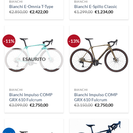
BIANCHI
BIANCHI
Bianchi E-Omnia T-Type
Bianchi E-Spillo Classic
Il
Il
Il
Il
€
2.850,00
€
2.422,00
€
1.299,00
€
1.234,00
prezzo
prezzo
prezzo
prezzo
originale
attuale
originale
attuale
era:
è:
era:
è:
€2.850,00.
€2.422,00.
€1.299,00.
€1.234,00.
-11%
-13%
ESAURITO
BIANCHI
BIANCHI
Bianchi Impulso COMP
Bianchi Impulso COMP
GRX 610 Fulcrum
GRX 610 Fulcrum
Il
Il
Il
Il
€
3.099,00
€
2.750,00
€
3.150,00
€
2.750,00
prezzo
prezzo
prezzo
prezzo
originale
attuale
originale
attuale
era:
è:
era:
è:
€3.099,00.
€2.750,00.
€3.150,00.
€2.750,00.