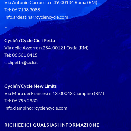
Via Antonio Carruccio n.39, 00134 Roma (RM)
Tel: 06 7138 3088
info.ardeatina@cyclencycle.com
–
Cycle’n’Cycle Cicli Petta
Via delle Azzorre n.254, 00121 Ostia (RM)
Tel: 06 561 0415
ciclipetta@cicli.it
–
Cycle’n’Cycle New Limits
Via Mura dei Francesi n.13, 00043 Ciampino (RM)
Tel: 06 796 2930
info.ciampino@cyclencycle.com
RICHIEDICI QUALSIASI INFORMAZIONE