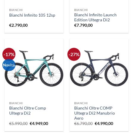
BIANCHI
BIANCHI
Bianchi Infinito Launch
Bianchi Infinito 105 12sp
Edition Ultegra Di2
€
2.790,00
€
7.790,00
-17%
-27%
Novità
BIANCHI
BIANCHI
Bianchi Oltre Comp
Bianchi Oltre COMP
Ultegra Di2
Ultegra Di2 Manubrio
Aero
Il
Il
Il
Il
€
5.990,00
€
4.949,00
€
6.790,00
€
4.990,00
prezzo
prezzo
prezzo
prezzo
originale
attuale
originale
attuale