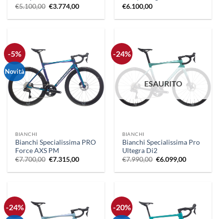
Il
Il
€
5.100,00
€
3.774,00
€
6.100,00
prezzo
prezzo
originale
attuale
era:
è:
€5.100,00.
€3.774,00.
-5%
-24%
Novità
ESAURITO
BIANCHI
BIANCHI
Bianchi Specialissima PRO
Bianchi Specialissima Pro
Force AXS PM
Ultegra Di2
Il
Il
Il
Il
€
7.700,00
€
7.315,00
€
7.990,00
€
6.099,00
prezzo
prezzo
prezzo
prezzo
originale
attuale
originale
attuale
era:
è:
era:
è:
€7.700,00.
€7.315,00.
€7.990,00.
€6.099,00.
-24%
-20%