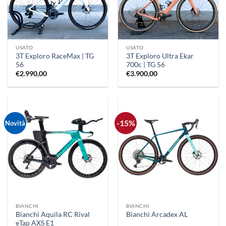
USATO
USATO
3T Exploro RaceMax | TG
3T Exploro Ultra Ekar
56
700c | TG 56
€
2.990,00
€
3.900,00
-15%
Novità
BIANCHI
BIANCHI
Bianchi Aquila RC Rival
Bianchi Arcadex AL
eTap AXS E1