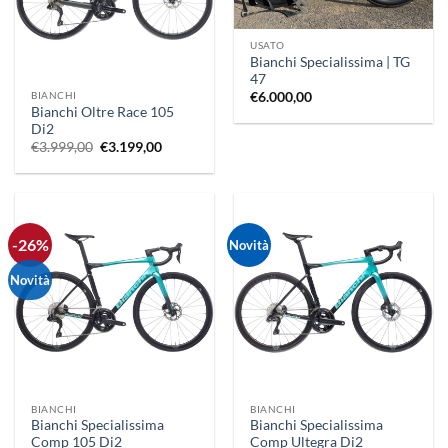
USATO
Bianchi Specialissima | TG
47
BIANCHI
€
6.000,00
Bianchi Oltre Race 105
Di2
Il
Il
€
3.999,00
€
3.199,00
prezzo
prezzo
originale
attuale
era:
è:
€3.999,00.
€3.199,00.
-26%
Novità
Novità
BIANCHI
BIANCHI
Bianchi Specialissima
Bianchi Specialissima
Comp 105 Di2
Comp Ultegra Di2