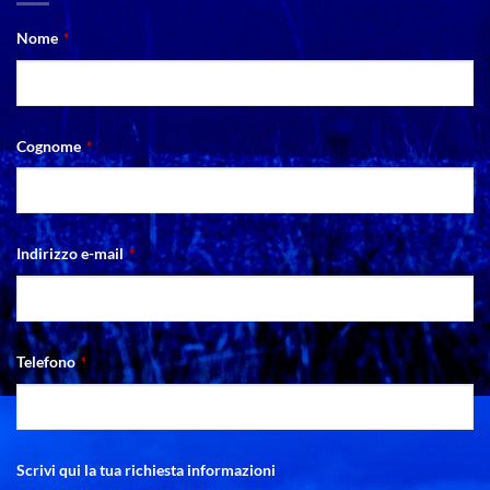
Phone
Nome
*
Number
*
Cognome
*
Indirizzo e-mail
*
Telefono
*
Scrivi qui la tua richiesta informazioni