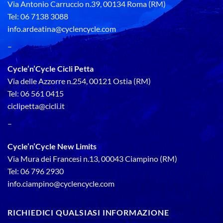
Via Antonio Carruccio n.39, 00134 Roma (RM)
Tel: 06 7138 3088
info.ardeatina@cyclencycle.com
–
Cycle’n’Cycle Cicli Petta
Via delle Azzorre n.254, 00121 Ostia (RM)
Tel: 06 561 0415
ciclipetta@cicli.it
–
Cycle’n’Cycle New Limits
Via Mura dei Francesi n.13, 00043 Ciampino (RM)
Tel: 06 796 2930
info.ciampino@cyclencycle.com
RICHIEDICI QUALSIASI INFORMAZIONE