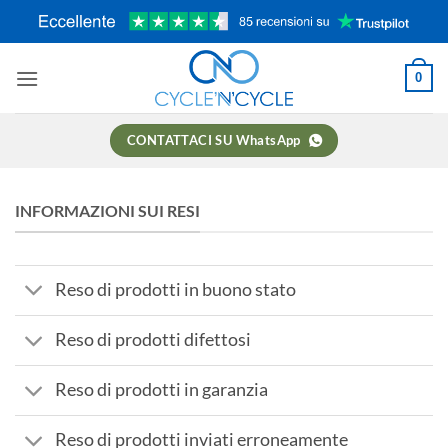
Salta
ai
contenuti
0
CONTATTACI SU WhatsApp
INFORMAZIONI SUI RESI
Reso di prodotti in buono stato
Reso di prodotti difettosi
Reso di prodotti in garanzia
Reso di prodotti inviati erroneamente