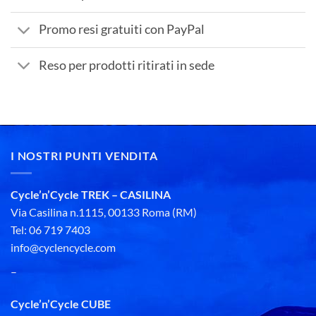
Promo resi gratuiti con PayPal
Reso per prodotti ritirati in sede
I NOSTRI PUNTI VENDITA
Cycle’n’Cycle TREK – CASILINA
Via Casilina n.1115, 00133 Roma (RM)
Tel: 06 719 7403
info@cyclencycle.com
–
Cycle’n’Cycle CUBE