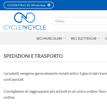
Salta
CONTATTACI SU WhatsApp
ai
contenuti
Cerca:
BICI MUSCOLARI
BICI ELETTRICHE
SPEDIZIONI E TRASPORTO
I prodotti vengono generalmente inviati entro 3 giorni dal rice
costi postali.
Consigliamo di raggruppare più articoli in un unico ordine. Non è
ordine.