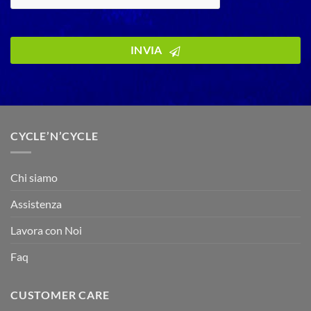
INVIA
Business
Email
*
CYCLE’N’CYCLE
Chi siamo
Assistenza
Lavora con Noi
Faq
CUSTOMER CARE