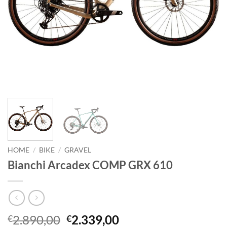
HOME
/
BIKE
/
GRAVEL
Bianchi Arcadex COMP GRX 610
Il
Il
2.890,00
2.339,00
€
€