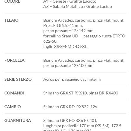
COLORE
AY – Celeste / Grafite Lucido;
AZ – Sabbia Metallico / Grafite Lucido
TELAIO
Bianchi Arcadex, carbonio, pinza Flat mount,
PressFit 86.5×41 mm,
perno passante 12×142 mm,
forcellino Sram UDH, passaggio ruota ETRTO
622-50,
taglie XS-SM-MD-LG-XL
FORCELLA
Bianchi Arcadex, carbonio, pinza Flat mount,
perno passante 12×100 mm
SERIE STERZO
Acros per passaggio cavi interni
COMANDI
Shimano GRX ST-RX610, pinza BR-RX400
CAMBIO
Shimano GRX RD-RX822, 12v
GUARNITURA
Shimano GRX FC-RX610, 40T,
lunghezza pedivella 170 mm (XS-SM), 172.5
mm (MD-LG), 175 mm (XL)