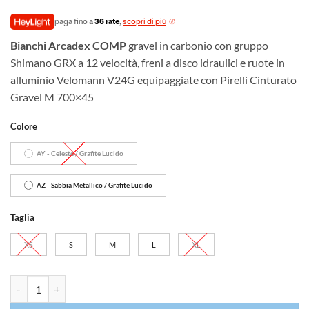
prezzo
prezzo
originale
attuale
paga fino a
36 rate
,
scopri di più
era:
è:
Bianchi Arcadex COMP
gravel in carbonio con gruppo
€2.890,00.
€2.339,00.
Shimano GRX a 12 velocità, freni a disco idraulici e ruote in
alluminio Velomann V24G equipaggiate con Pirelli Cinturato
Gravel M 700×45
Colore
AY - Celeste / Grafite Lucido
AZ - Sabbia Metallico / Grafite Lucido
Taglia
XS
S
M
L
XL
Bianchi Arcadex COMP GRX 610 quantità