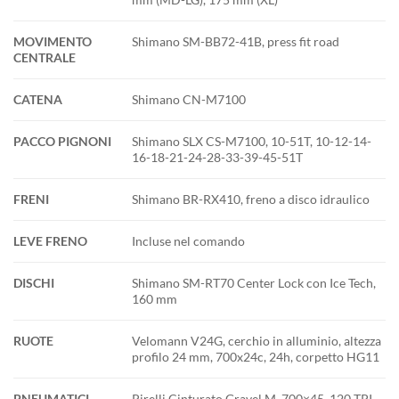
MOVIMENTO
Shimano SM-BB72-41B, press fit road
CENTRALE
CATENA
Shimano CN-M7100
PACCO PIGNONI
Shimano SLX CS-M7100, 10-51T, 10-12-14-
16-18-21-24-28-33-39-45-51T
FRENI
Shimano BR-RX410, freno a disco idraulico
LEVE FRENO
Incluse nel comando
DISCHI
Shimano SM-RT70 Center Lock con Ice Tech,
160 mm
RUOTE
Velomann V24G, cerchio in alluminio, altezza
profilo 24 mm, 700x24c, 24h, corpetto HG11
PNEUMATICI
Pirelli Cinturato Gravel M, 700×45, 120 TPI