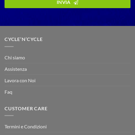
URL
INVIA
*
CYCLE’N’CYCLE
Chi siamo
Assistenza
Lavora con Noi
Faq
CUSTOMER CARE
Termini e Condizioni