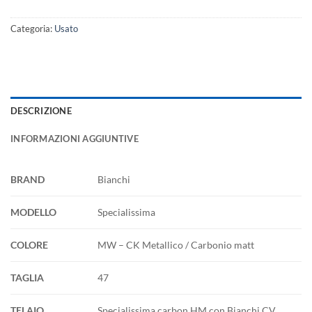
Categoria:
Usato
DESCRIZIONE
INFORMAZIONI AGGIUNTIVE
BRAND
Bianchi
MODELLO
Specialissima
COLORE
MW – CK Metallico / Carbonio matt
TAGLIA
47
TELAIO
Specialissima carbon HM con Bianchi CV