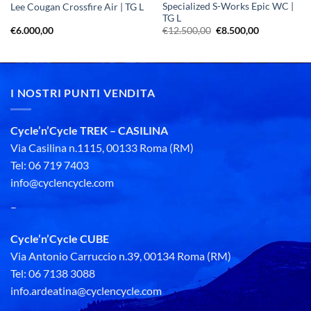
Specialized S-Works Epic WC |
Lee Cougan Crossfire Air | TG L
TG L
Il
Il
€
6.000,00
€
12.500,00
€
8.500,00
prezzo
prezzo
originale
attuale
era:
è:
€12.500,00.
€8.500,00.
I NOSTRI PUNTI VENDITA
Cycle’n’Cycle TREK – CASILINA
Via Casilina n.1115, 00133 Roma (RM)
Tel: 06 719 7403
info@cyclencycle.com
–
Cycle’n’Cycle CUBE
Via Antonio Carruccio n.39, 00134 Roma (RM)
Tel: 06 7138 3088
info.ardeatina@cyclencycle.com