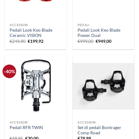
ACCESSORI
PEDALI
Pedali Look Keo Blade
Pedali Look Keo Blade
Ceramic VISION
Power Dual
Il
Il
Il
Il
€
249,90
€
199,92
€
999,00
€
949,00
prezzo
prezzo
prezzo
prezzo
originale
attuale
originale
attuale
era:
è:
era:
è:
€249,90.
€199,92.
€999,00.
€949,00.
-40%
ACCESSORI
ACCESSORI
Set di pedali Bontrager
Pedali RFR TWIN
Comp Road
Il
Il
€
49,95
€
30,00
€
79,99