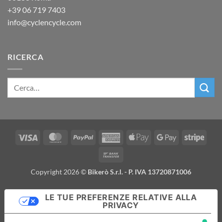
+39
06 719 7403
info@cyclencycle.com
RICERCA
Visa
MasterCard
PayPal
American
Apple
Google
Stripe
Express
Pay
Pay
Bank
Transfer
Copyright 2026 ©
Bikerò S.r.l. - P. IVA 13720871006
LE TUE PREFERENZE RELATIVE ALLA
PRIVACY