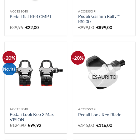
ACCESSORI
ACCESSORI
Pedali Garmin Rally™
Pedali flat RFR CMPT
RS200
Il
Il
Il
Il
€
39,95
€
22,00
€
999,00
€
899,00
prezzo
prezzo
prezzo
prezzo
originale
attuale
originale
attuale
era:
è:
era:
è:
€39,95.
€22,00.
€999,00.
€899,00.
-20%
-20%
Novità
ESAURITO
ACCESSORI
ACCESSORI
Pedali Look Keo 2 Max
Pedali Look Keo Blade
VISION
Il
Il
Il
Il
€
124,90
€
99,92
€
145,00
€
116,00
prezzo
prezzo
prezzo
prezzo
originale
attuale
originale
attuale
era:
è:
era:
è: