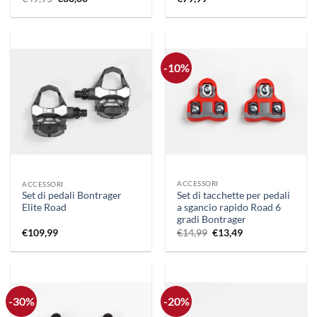
prezzo
prezzo
originale
attuale
era:
è:
€49,95.
€30,00.
-10%
ACCESSORI
ACCESSORI
Set di tacchette per pedali
Set di pedali Bontrager
a sgancio rapido Road 6
Elite Road
gradi Bontrager
Il
Il
€
14,99
€
13,49
€
109,99
prezzo
prezzo
originale
attuale
era:
è:
€14,99.
€13,49.
-30%
-20%