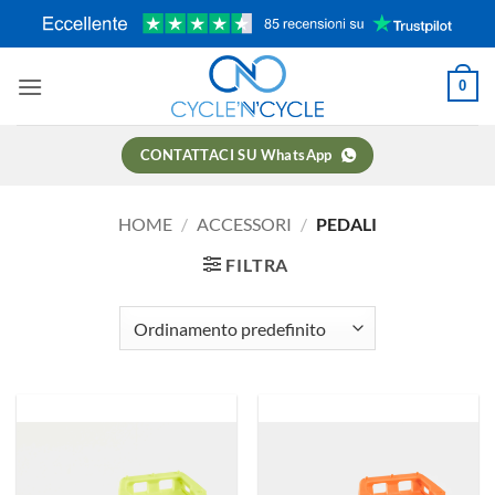
Salta
ai
contenuti
0
CONTATTACI SU WhatsApp
HOME
/
ACCESSORI
/
PEDALI
FILTRA