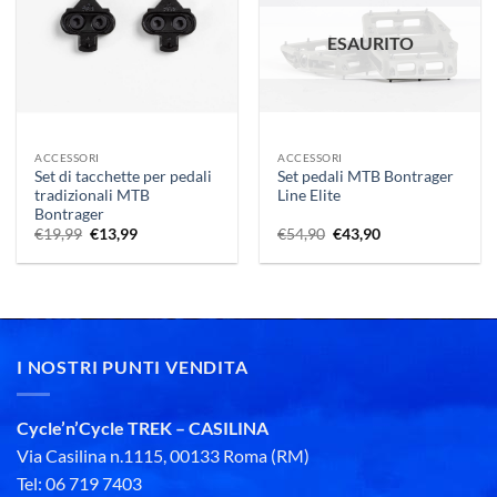
ESAURITO
ACCESSORI
ACCESSORI
Set di tacchette per pedali
Set pedali MTB Bontrager
tradizionali MTB
Line Elite
Bontrager
Il
Il
Il
Il
€
19,99
€
13,99
€
54,90
€
43,90
prezzo
prezzo
prezzo
prezzo
originale
attuale
originale
attuale
era:
è:
era:
è:
€19,99.
€13,99.
€54,90.
€43,90.
I NOSTRI PUNTI VENDITA
Cycle’n’Cycle TREK – CASILINA
Via Casilina n.1115, 00133 Roma (RM)
Tel: 06 719 7403