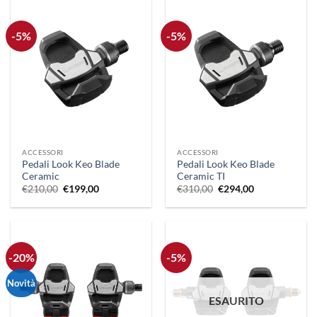
€124,90.
€99,92.
€145,00.
€116,00.
-5%
-5%
ACCESSORI
ACCESSORI
Pedali Look Keo Blade
Pedali Look Keo Blade
Ceramic
Ceramic TI
Il
Il
Il
Il
€
210,00
€
199,00
€
310,00
€
294,00
prezzo
prezzo
prezzo
prezzo
originale
attuale
originale
attuale
era:
è:
era:
è:
€210,00.
€199,00.
€310,00.
€294,00.
-20%
-5%
Novità
ESAURITO