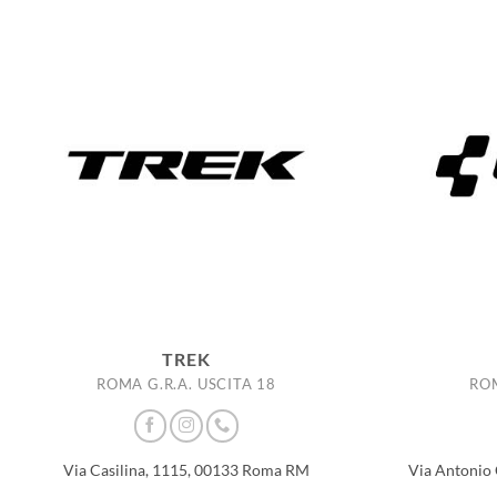
TREK
ROMA G.R.A. USCITA 18
ROM
Via Casilina, 1115, 00133 Roma RM
Via Antonio