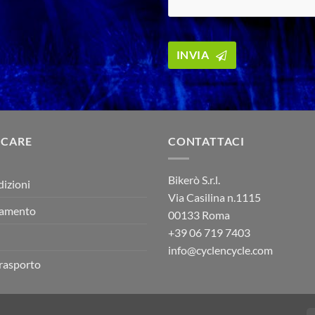
Email
INVIA
Address
*
 CARE
CONTATTACI
Bikerò S.r.l.
dizioni
Via Casilina n.1115
gamento
00133 Roma
+39
06 719 7403
info@cyclencycle.com
trasporto