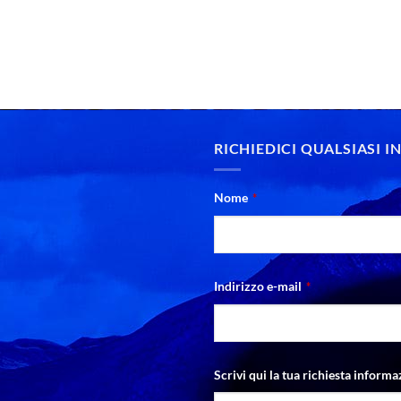
RICHIEDICI QUALSIASI 
Nome
*
Indirizzo e-mail
*
Scrivi qui la tua richiesta informa