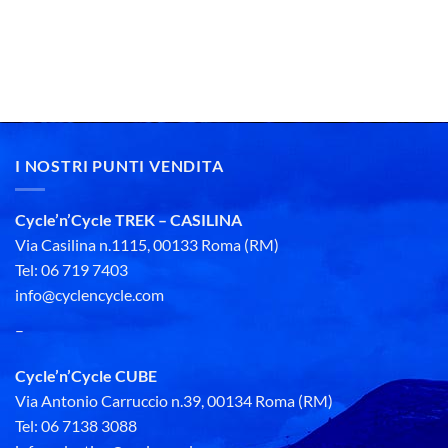
I NOSTRI PUNTI VENDITA
Cycle’n’Cycle TREK – CASILINA
Via Casilina n.1115, 00133 Roma (RM)
Tel: 06 719 7403
info@cyclencycle.com
–
Cycle’n’Cycle CUBE
Via Antonio Carruccio n.39, 00134 Roma (RM)
Tel: 06 7138 3088