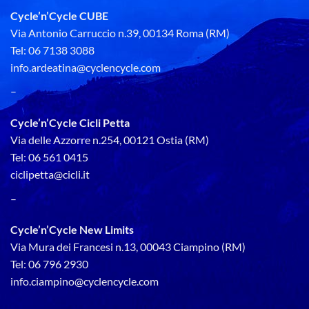
Cycle’n’Cycle CUBE
Via Antonio Carruccio n.39, 00134 Roma (RM)
Tel: 06 7138 3088
info.ardeatina@cyclencycle.com
–
Cycle’n’Cycle Cicli Petta
Via delle Azzorre n.254, 00121 Ostia (RM)
Tel: 06 561 0415
ciclipetta@cicli.it
–
Cycle’n’Cycle New Limits
Via Mura dei Francesi n.13, 00043 Ciampino (RM)
Tel: 06 796 2930
info.ciampino@cyclencycle.com