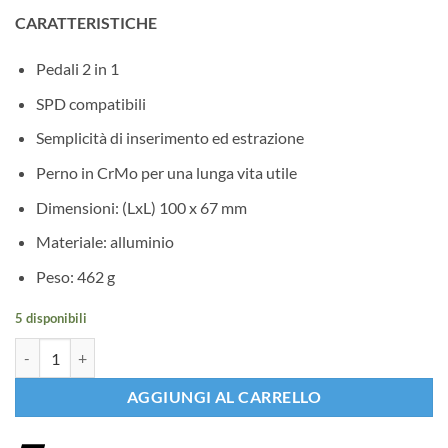
prezzo
prezzo
CARATTERISTICHE
originale
attuale
era:
è:
Pedali 2 in 1
€49,95.
€30,00.
SPD compatibili
Semplicità di inserimento ed estrazione
Perno in CrMo per una lunga vita utile
Dimensioni: (LxL) 100 x 67 mm
Materiale: alluminio
Peso: 462 g
5 disponibili
Pedali RFR TWIN quantità
AGGIUNGI AL CARRELLO