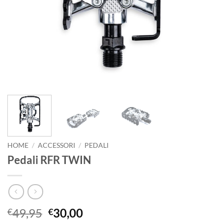
HOME
/
ACCESSORI
/
PEDALI
Pedali RFR TWIN
Il
Il
49,95
30,00
€
€