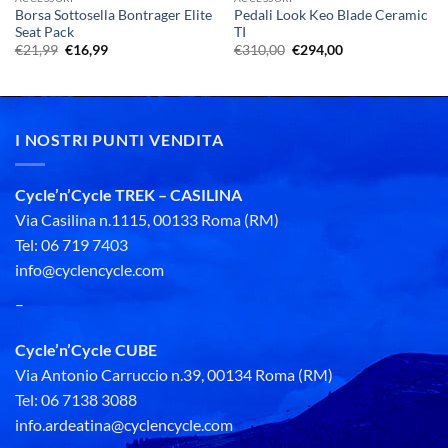
Borsa Sottosella Bontrager Elite
Pedali Look Keo Blade Ceramic
Seat Pack
TI
Il
Il
Il
Il
€
21,99
€
16,99
€
310,00
€
294,00
prezzo
prezzo
prezzo
prezzo
originale
attuale
originale
attuale
era:
è:
era:
è:
€21,99.
€16,99.
€310,00.
€294,00.
I NOSTRI PUNTI VENDITA
Cycle’n’Cycle TREK – CASILINA
Via Casilina n.1115, 00133 Roma (RM)
Tel: 06 719 7403
info@cyclencycle.com
–
Cycle’n’Cycle CUBE
Via Antonio Carruccio n.39, 00134 Roma (RM)
Tel: 06 7138 3088
info.ardeatina@cyclencycle.com