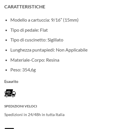
prezzo
prezzo
CARATTERISTICHE
originale
attuale
era:
è:
Modello a cartuccia: 9/16″ (15mm)
€54,90.
€43,90.
Tipo di pedale: Flat
Tipo di cuscinetto: Sigillato
Lunghezza puntapiedi: Non Applicabile
Materiale-Corpo: Resina
Peso: 354,6g
Esaurito
SPEDIZIONI VELOCI
Spedizioni in 24/48h in tutta Italia