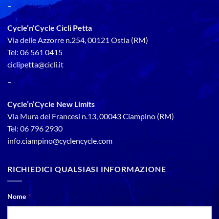
–
Cycle’n’Cycle Cicli Petta
Via delle Azzorre n.254, 00121 Ostia (RM)
Tel: 06 561 0415
ciclipetta@cicli.it
–
Cycle’n’Cycle New Limits
Via Mura dei Francesi n.13, 00043 Ciampino (RM)
Tel: 06 796 2930
info.ciampino@cyclencycle.com
RICHIEDICI QUALSIASI INFORMAZIONE
Website
Nome
*
URL
*