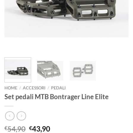
HOME
/
ACCESSORI
/
PEDALI
Set pedali MTB Bontrager Line Elite
Il
Il
54,90
43,90
€
€