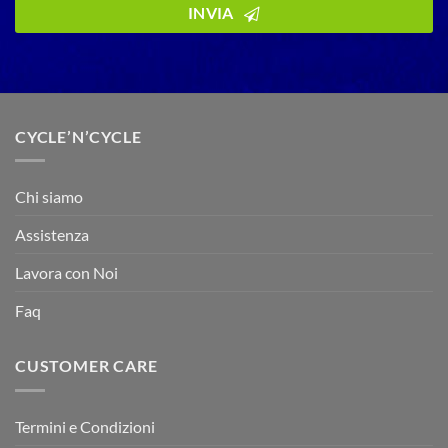
INVIA
CYCLE’N’CYCLE
Chi siamo
Assistenza
Lavora con Noi
Faq
CUSTOMER CARE
Termini e Condizioni