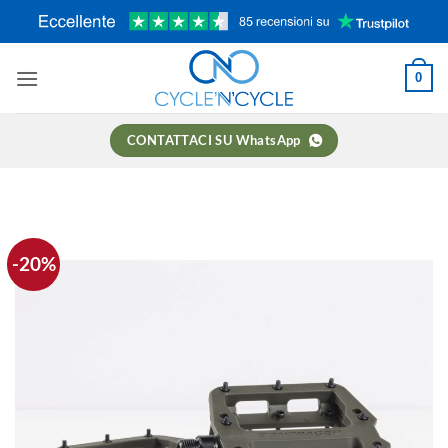
Salta
ai
contenuti
0
CONTATTACI SU WhatsApp
-20%