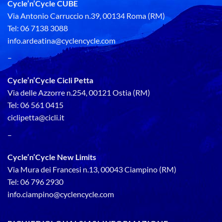
Cycle’n’Cycle CUBE
Via Antonio Carruccio n.39, 00134 Roma (RM)
Tel: 06 7138 3088
info.ardeatina@cyclencycle.com
–
Cycle’n’Cycle Cicli Petta
Via delle Azzorre n.254, 00121 Ostia (RM)
Tel: 06 561 0415
ciclipetta@cicli.it
–
Cycle’n’Cycle New Limits
Via Mura dei Francesi n.13, 00043 Ciampino (RM)
Tel: 06 796 2930
info.ciampino@cyclencycle.com