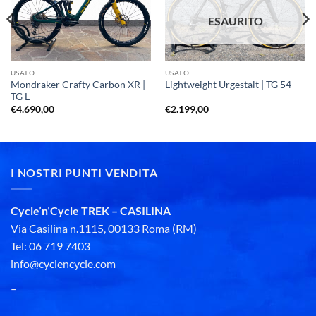
ESAURITO
USATO
USATO
Mondraker Crafty Carbon XR |
Lightweight Urgestalt | TG 54
TG L
€
4.690,00
€
2.199,00
I NOSTRI PUNTI VENDITA
Cycle’n’Cycle TREK – CASILINA
Via Casilina n.1115, 00133 Roma (RM)
Tel: 06 719 7403
info@cyclencycle.com
–