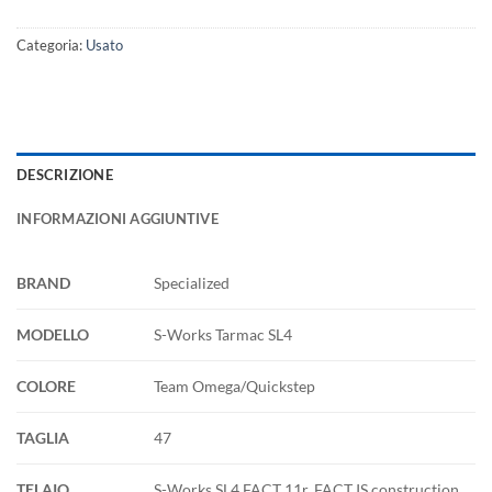
Categoria:
Usato
DESCRIZIONE
INFORMAZIONI AGGIUNTIVE
BRAND
Specialized
MODELLO
S-Works Tarmac SL4
COLORE
Team Omega/Quickstep
TAGLIA
47
TELAIO
S-Works SL4 FACT 11r, FACT IS construction,