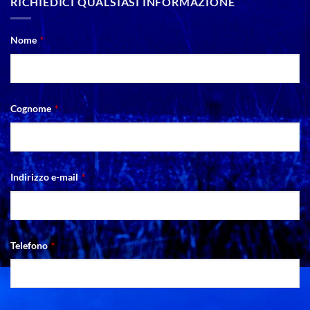
RICHIEDICI QUALSIASI INFORMAZIONE
Contact
Nome
*
Email
*
Cognome
*
Indirizzo e-mail
*
Telefono
*