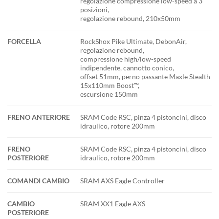
regolazione compressione low-speed a 3
posizioni,
regolazione rebound, 210x50mm
FORCELLA
RockShox Pike Ultimate, DebonAir,
regolazione rebound,
compressione high/low-speed
indipendente, cannotto conico,
offset 51mm, perno passante Maxle Stealth
15x110mm Boost™,
escursione 150mm
FRENO ANTERIORE
SRAM Code RSC, pinza 4 pistoncini, disco
idraulico, rotore 200mm
FRENO
SRAM Code RSC, pinza 4 pistoncini, disco
POSTERIORE
idraulico, rotore 200mm
COMANDI CAMBIO
SRAM AXS Eagle Controller
CAMBIO
SRAM XX1 Eagle AXS
POSTERIORE