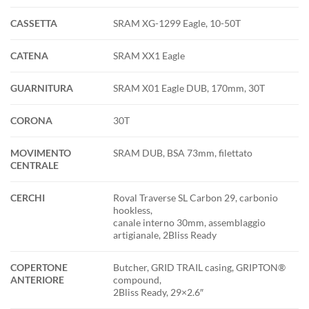
CASSETTA
SRAM XG-1299 Eagle, 10-50T
CATENA
SRAM XX1 Eagle
GUARNITURA
SRAM X01 Eagle DUB, 170mm, 30T
CORONA
30T
MOVIMENTO
SRAM DUB, BSA 73mm, filettato
CENTRALE
CERCHI
Roval Traverse SL Carbon 29, carbonio
hookless,
canale interno 30mm, assemblaggio
artigianale, 2Bliss Ready
COPERTONE
Butcher, GRID TRAIL casing, GRIPTON®
ANTERIORE
compound,
2Bliss Ready, 29×2.6″