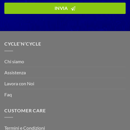
Email
Address
INVIA
*
CYCLE’N’CYCLE
Chi siamo
Assistenza
Lavora con Noi
Faq
CUSTOMER CARE
Termini e Condizioni