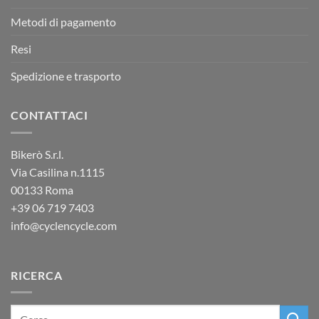
Metodi di pagamento
Resi
Spedizione e trasporto
CONTATTACI
Bikerò S.r.l.
Via Casilina n.1115
00133 Roma
+39
06 719 7403
info@cyclencycle.com
RICERCA