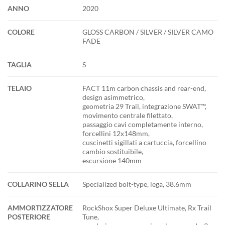
ANNO
2020
COLORE
GLOSS CARBON / SILVER / SILVER CAMO
FADE
TAGLIA
S
TELAIO
FACT 11m carbon chassis and rear-end,
design asimmetrico,
geometria 29 Trail, integrazione SWAT™,
movimento centrale filettato,
passaggio cavi completamente interno,
forcellini 12x148mm,
cuscinetti sigillati a cartuccia, forcellino
cambio sostituibile,
escursione 140mm
COLLARINO SELLA
Specialized bolt-type, lega, 38.6mm
AMMORTIZZATORE
RockShox Super Deluxe Ultimate, Rx Trail
POSTERIORE
Tune,