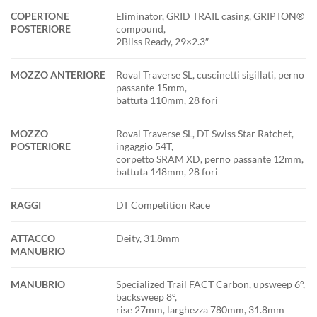
COPERTONE
Eliminator, GRID TRAIL casing, GRIPTON®
POSTERIORE
compound,
2Bliss Ready, 29×2.3″
MOZZO ANTERIORE
Roval Traverse SL, cuscinetti sigillati, perno
passante 15mm,
battuta 110mm, 28 fori
MOZZO
Roval Traverse SL, DT Swiss Star Ratchet,
POSTERIORE
ingaggio 54T,
corpetto SRAM XD, perno passante 12mm,
battuta 148mm, 28 fori
RAGGI
DT Competition Race
ATTACCO
Deity, 31.8mm
MANUBRIO
MANUBRIO
Specialized Trail FACT Carbon, upsweep 6°,
backsweep 8°,
rise 27mm, larghezza 780mm, 31.8mm