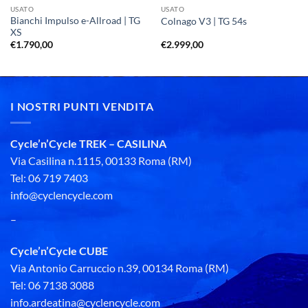
USATO
USATO
Bianchi Impulso e-Allroad | TG
Colnago V3 | TG 54s
XS
€
1.790,00
€
2.999,00
I NOSTRI PUNTI VENDITA
Cycle’n’Cycle TREK – CASILINA
Via Casilina n.1115, 00133 Roma (RM)
Tel: 06 719 7403
info@cyclencycle.com
–
Cycle’n’Cycle CUBE
Via Antonio Carruccio n.39, 00134 Roma (RM)
Tel: 06 7138 3088
info.ardeatina@cyclencycle.com