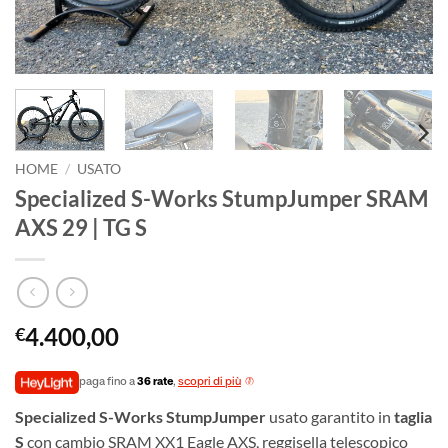
HOME
/
USATO
Specialized S-Works StumpJumper SRAM
AXS 29 | TG S
4.400,00
€
paga fino a
36 rate
,
scopri di più
Specialized S-Works StumpJumper
usato garantito in
taglia
S
con cambio SRAM XX1 Eagle AXS, reggisella telescopico