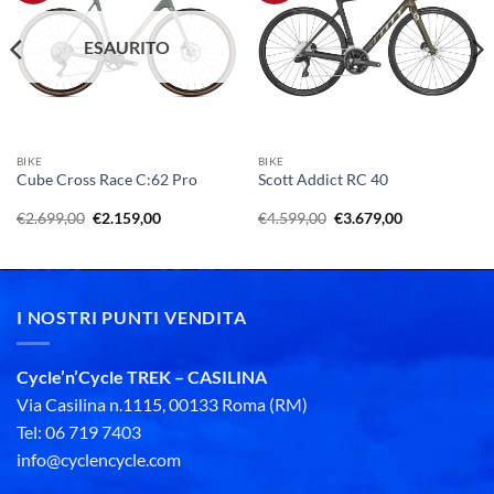
ESAURITO
BIKE
BIKE
Cube Cross Race C:62 Pro
Scott Addict RC 40
Il
Il
Il
Il
€
2.699,00
€
2.159,00
€
4.599,00
€
3.679,00
prezzo
prezzo
prezzo
prezzo
originale
attuale
originale
attuale
era:
è:
era:
è:
€2.699,00.
€2.159,00.
€4.599,00.
€3.679,00.
I NOSTRI PUNTI VENDITA
Cycle’n’Cycle TREK – CASILINA
Via Casilina n.1115, 00133 Roma (RM)
Tel: 06 719 7403
info@cyclencycle.com