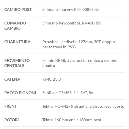
CAMBIO POST.
Shimano Tourney RD-TX800, 8v
COMANDO
Shimano RevoShift SL-RV400-8R
CAMBIO
GUARNITURA
Prowheel, pedivelle 127mm, 30T, doppio
paracatena in PVG
MOVIMENTO
Feimin BB68, a cartuccia, conico a sezione
CENTRALE
quadra
CATENA
KMC Z8.3
PACCO PIGNONI
SunRace CSM55, 11–34T, 8v
FRENI
Tektro HD-M276 idraulici a disco, reach corto
ROTORI
Tektro 160mm ant. / 160mm post.