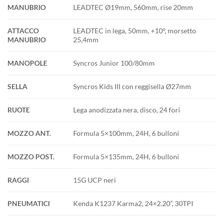
MANUBRIO
LEADTEC Ø19mm, 560mm, rise 20mm
ATTACCO
LEADTEC in lega, 50mm, +10°, morsetto
MANUBRIO
25,4mm
MANOPOLE
Syncros Junior 100/80mm
SELLA
Syncros Kids III con reggisella Ø27mm
RUOTE
Lega anodizzata nera, disco, 24 fori
MOZZO ANT.
Formula 5×100mm, 24H, 6 bulloni
MOZZO POST.
Formula 5×135mm, 24H, 6 bulloni
RAGGI
15G UCP neri
PNEUMATICI
Kenda K1237 Karma2, 24×2.20”, 30TPI