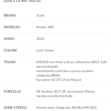
QUAL È LA MIA TAGLIA?
BRAND
Scott
MODELLO
Roxter 400
ANNO
2026
COLORE
Loch Green
TELAIO
KIDS24 con freni a disco, alluminio 6061, tubi
personalizzati,
movimento centrale a cartuccia semi-
integrata BB68,
forcellini SCOTT, Post Mount
FORCELLA
SR Suntour XCT-JR, escursione 50mm,
taratura molle morbida
SERIE STERZO
Feimin semi-integrata, 48/28,6/44/30,0