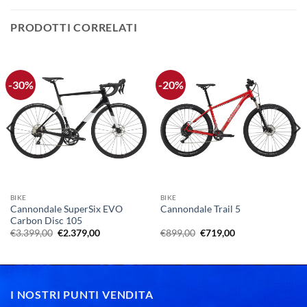
PRODOTTI CORRELATI
-30%
-20%
BIKE
BIKE
Cannondale SuperSix EVO
Cannondale Trail 5
Carbon Disc 105
Il
Il
Il
Il
€
3.399,00
€
2.379,00
€
899,00
€
719,00
prezzo
prezzo
prezzo
prezzo
originale
attuale
originale
attuale
era:
è:
era:
è:
€3.399,00.
€2.379,00.
€899,00.
€719,00.
I NOSTRI PUNTI VENDITA