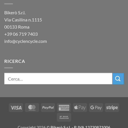
Bikerò S.r.l.
Via Casilina n.1115
00133 Roma
+39
06 719 7403
info@cyclencycle.com
RICERCA
Visa
MasterCard
PayPal
American
Apple
Google
Stripe
Express
Pay
Pay
Bank
Transfer
Copyright 2026 ©
Bikerò S.r.l. - P. IVA 13720871006