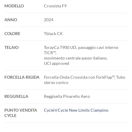
MODELLO
Crossista F9
ANNO
2024
COLORE
Tblack CX
TELAIO
TorayCa T900 UD, passaggio cavi interno
TiCR™,
movimento centrale passo italiano,
UCI approved
FORCELLA RIGIDA
Forcella Onda Crossista con ForkFlap™, Tubo
sterzo conico
REGGISELLA
Reggisella Pinarello Aero
PUNTO VENDITA
Cycle’n’Cycle New Limits Ciampino
CYCLE