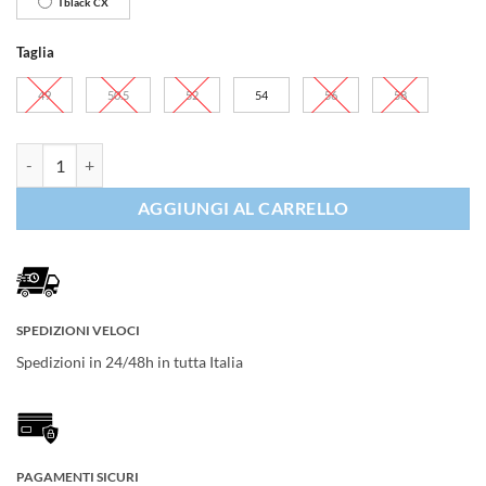
Tblack CX
Taglia
49
50.5
52
54
56
58
Pinarello Crossista F9 (frame kit) quantità
AGGIUNGI AL CARRELLO
SPEDIZIONI VELOCI
Spedizioni in 24/48h in tutta Italia
PAGAMENTI SICURI