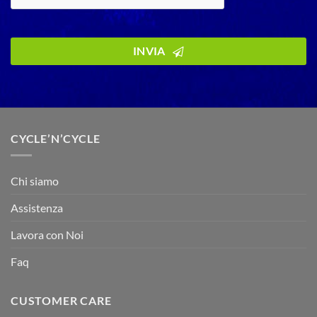
INVIA
CYCLE’N’CYCLE
Chi siamo
Assistenza
Lavora con Noi
Faq
CUSTOMER CARE