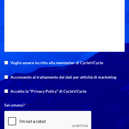
Voglio essere iscritto alla newsletter di Cycle'n'Cycle
Acconsento al trattamento dei dati per attività di marketing
Accetto la "Privacy Policy” di Cycle’n’Cycle
Your
Sei umano?
*
Website
*