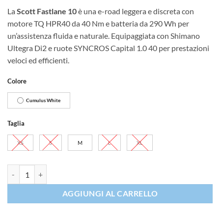
La
Scott Fastlane 10
è una e-road leggera e discreta con
motore TQ HPR40 da 40 Nm e batteria da 290 Wh per
un’assistenza fluida e naturale. Equipaggiata con Shimano
Ultegra Di2 e ruote SYNCROS Capital 1.0 40 per prestazioni
veloci ed efficienti.
Colore
Cumulus White
Taglia
XS
S
M
L
XL
Scott Fastlane 10 quantità
AGGIUNGI AL CARRELLO