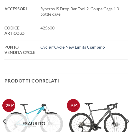
ACCESSORI
Syncros iS Drop Bar Tool 2, Coupe Cage 1.0
bottle cage
CODICE
425600
ARTICOLO
PUNTO
Cycle’n’Cycle New Limits Ciampino
VENDITA CYCLE
PRODOTTI CORRELATI
-25%
-5%
ESAURITO