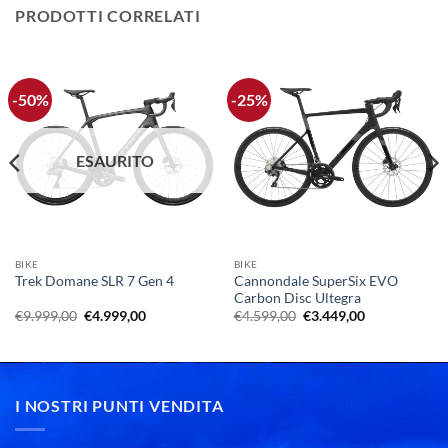
PRODOTTI CORRELATI
-50%
-25%
ESAURITO
BIKE
BIKE
Cannondale SuperSix EVO
Trek Domane SLR 7 Gen 4
Carbon Disc Ultegra
Il
Il
Il
Il
€
9.999,00
€
4.999,00
€
4.599,00
€
3.449,00
prezzo
prezzo
prezzo
prezzo
originale
attuale
originale
attuale
era:
è:
era:
è:
€9.999,00.
€4.999,00.
€4.599,00.
€3.449,00.
I NOSTRI PUNTI VENDITA