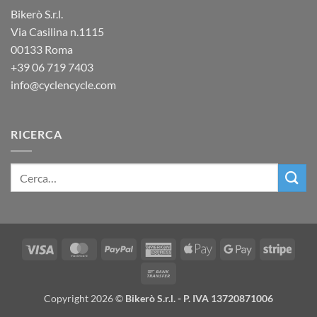
Bikerò S.r.l.
Via Casilina n.1115
00133 Roma
+39
06 719 7403
info@cyclencycle.com
RICERCA
Visa
MasterCard
PayPal
American
Apple
Google
Stripe
Express
Pay
Pay
Bank
Transfer
Copyright 2026 ©
Bikerò S.r.l. - P. IVA 13720871006