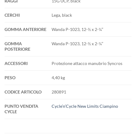
RAGGI
15G UCP, black
CERCHI
Lega, black
GOMMA ANTERIORE
Wanda P-1023, 12-½ x 2-¼”
GOMMA
Wanda P-1023, 12-½ x 2-¼”
POSTERIORE
ACCESSORI
Protezione attacco manubrio Syncros
PESO
4,40 kg
CODICE ARTICOLO
280891
PUNTO VENDITA
Cycle’n’Cycle New Limits Ciampino
CYCLE