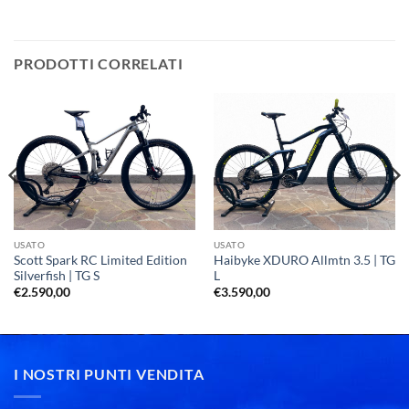
PRODOTTI CORRELATI
USATO
USATO
Scott Spark RC Limited Edition
Haibyke XDURO Allmtn 3.5 | TG
Silverfish | TG S
L
€
2.590,00
€
3.590,00
I NOSTRI PUNTI VENDITA