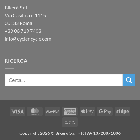
Bikerò S.r.l.
Via Casilina n.1115
00133 Roma
+39
06 719 7403
info@cyclencycle.com
RICERCA
Visa
MasterCard
PayPal
American
Apple
Google
Stripe
Express
Pay
Pay
Bank
Transfer
Copyright 2026 ©
Bikerò S.r.l. - P. IVA 13720871006