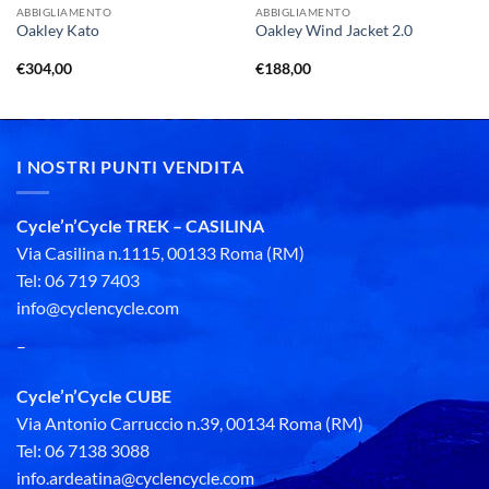
ABBIGLIAMENTO
ABBIGLIAMENTO
Oakley Kato
Oakley Wind Jacket 2.0
€
304,00
€
188,00
I NOSTRI PUNTI VENDITA
Cycle’n’Cycle TREK – CASILINA
Via Casilina n.1115, 00133 Roma (RM)
Tel: 06 719 7403
info@cyclencycle.com
–
Cycle’n’Cycle CUBE
Via Antonio Carruccio n.39, 00134 Roma (RM)
Tel: 06 7138 3088
info.ardeatina@cyclencycle.com