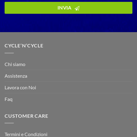
INVIA
CYCLE’N’CYCLE
Chi siamo
Assistenza
Lavora con Noi
Faq
CUSTOMER CARE
Termini e Condizioni