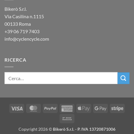
Bikerò S.r.l.
Via Casilina n.1115
00133 Roma
+39
06 719 7403
info@cyclencycle.com
RICERCA
Visa
MasterCard
PayPal
American
Apple
Google
Stripe
Express
Pay
Pay
Bank
Transfer
Copyright 2026 ©
Bikerò S.r.l. - P. IVA 13720871006