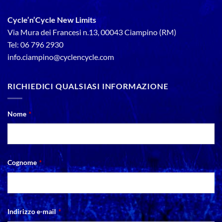
Cycle’n’Cycle New Limits
Via Mura dei Francesi n.13, 00043 Ciampino (RM)
Tel: 06 796 2930
info.ciampino@cyclencycle.com
RICHIEDICI QUALSIASI INFORMAZIONE
Contact
Nome
*
Email
*
Cognome
*
Indirizzo e-mail
*