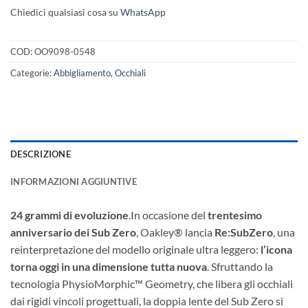
Chiedici qualsiasi cosa su
WhatsApp
COD:
OO9098-0548
Categorie:
Abbigliamento
,
Occhiali
DESCRIZIONE
INFORMAZIONI AGGIUNTIVE
24 grammi di evoluzione
.In occasione del
trentesimo
anniversario dei Sub Zero
, Oakley® lancia
Re:SubZero
, una
reinterpretazione del modello originale ultra leggero:
l’icona
torna oggi in una dimensione tutta nuova
. Sfruttando la
tecnologia PhysioMorphic™ Geometry, che libera gli occhiali
dai rigidi vincoli progettuali, la doppia lente del Sub Zero si