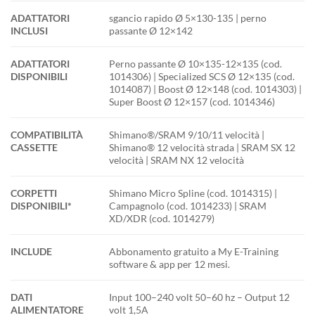
ADATTATORI
sgancio rapido Ø 5×130-135 | perno
INCLUSI
passante Ø 12×142
ADATTATORI
Perno passante Ø 10×135-12×135 (cod.
DISPONIBILI
1014306) | Specialized SCS Ø 12×135 (cod.
1014087) | Boost Ø 12×148 (cod. 1014303) |
Super Boost Ø 12×157 (cod. 1014346)
COMPATIBILITÀ
Shimano®/SRAM 9/10/11 velocità |
CASSETTE
Shimano® 12 velocità strada | SRAM SX 12
velocità | SRAM NX 12 velocità
CORPETTI
Shimano Micro Spline (cod. 1014315) |
DISPONIBILI*
Campagnolo (cod. 1014233) | SRAM
XD/XDR (cod. 1014279)
INCLUDE
Abbonamento gratuito a My E-Training
software & app per 12 mesi.
DATI
Input 100–240 volt 50–60 hz – Output 12
ALIMENTATORE
volt 1,5A