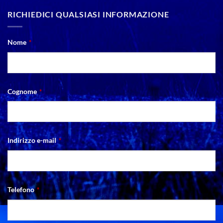
RICHIEDICI QUALSIASI INFORMAZIONE
Nome
*
Cognome
*
Company
Indirizzo e-mail
*
Name
*
Telefono
*