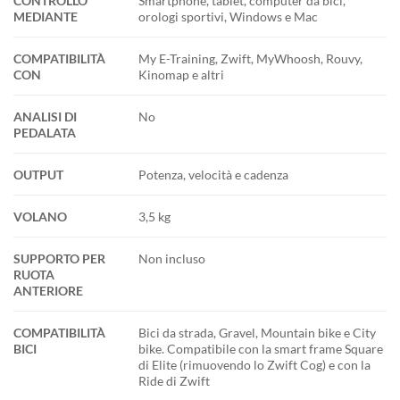
CONTROLLO
Smartphone, tablet, computer da bici,
MEDIANTE
orologi sportivi, Windows e Mac
COMPATIBILITÀ
My E-Training, Zwift, MyWhoosh, Rouvy,
CON
Kinomap e altri
ANALISI DI
No
PEDALATA
OUTPUT
Potenza, velocità e cadenza
VOLANO
3,5 kg
SUPPORTO PER
Non incluso
RUOTA
ANTERIORE
COMPATIBILITÀ
Bici da strada, Gravel, Mountain bike e City
BICI
bike. Compatibile con la smart frame Square
di Elite (rimuovendo lo Zwift Cog) e con la
Ride di Zwift