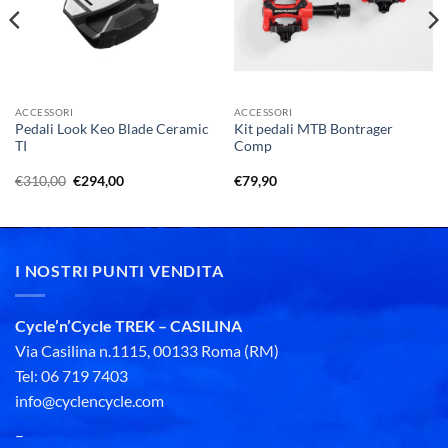
ACCESSORI
ACCESSORI
Pedali Look Keo Blade Ceramic
Kit pedali MTB Bontrager
TI
Comp
Il
Il
€
310,00
€
294,00
€
79,90
prezzo
prezzo
originale
attuale
era:
è:
€310,00.
€294,00.
I NOSTRI PUNTI VENDITA
Cycle’n’Cycle TREK – CASILINA
Via Casilina n.1115, 00133 Roma (RM)
Tel: 06 719 7403
info@cyclencycle.com
–