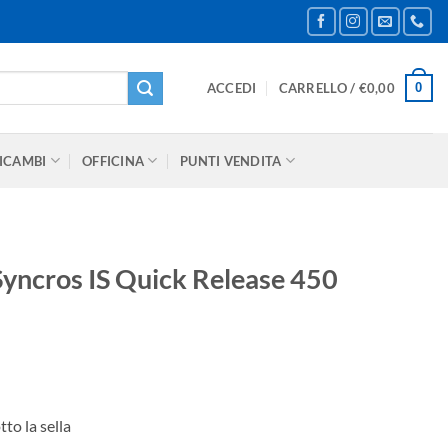
0
ACCEDI
CARRELLO /
€
0,00
ICAMBI
OFFICINA
PUNTI VENDITA
Syncros IS Quick Release 450
zo
le
to la sella
72.