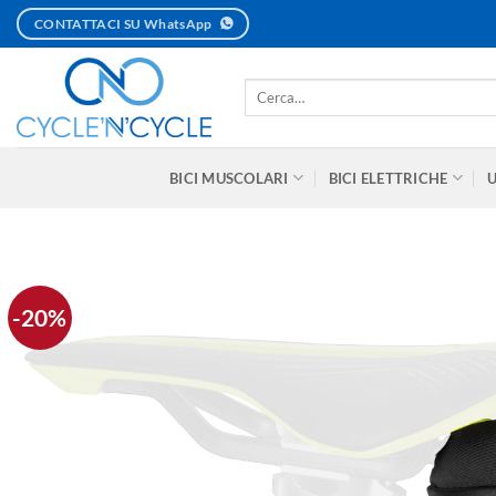
Salta
CONTATTACI SU WhatsApp
ai
contenuti
Cerca:
BICI MUSCOLARI
BICI ELETTRICHE
-20%