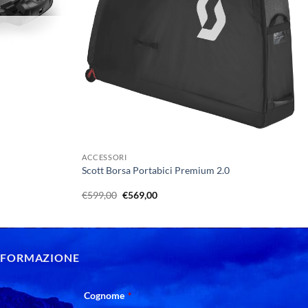
+
ACCESSORI
Scott Borsa Portabici Premium 2.0
Il
Il
€
599,00
€
569,00
prezzo
prezzo
originale
attuale
era:
è:
€599,00.
€569,00.
INFORMAZIONE
Cognome
*