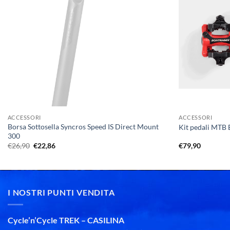
+
+
ACCESSORI
ACCESSORI
Borsa Sottosella Syncros Speed IS Direct Mount
Kit pedali MTB
300
Il
Il
€
26,90
€
22,86
€
79,90
prezzo
prezzo
originale
attuale
era:
è:
€26,90.
€22,86.
I NOSTRI PUNTI VENDITA
Cycle’n’Cycle TREK – CASILINA