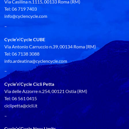
Via Casilina n.1115, 00133 Roma (RM)
Tel: 06 719 7403
info@cyclencycle.com
–
Cycle’n’Cycle CUBE
Via Antonio Carruccio n.39, 00134 Roma (RM)
Tel: 06 7138 3088
info.ardeatina@cyclencycle.com
–
Cycle’n’Cycle Cicli Petta
Via delle Azzorre n.254, 00121 Ostia (RM)
Tel: 06 561 0415
ciclipetta@cicli.it
–
Cycle’n’Cycle New Limits