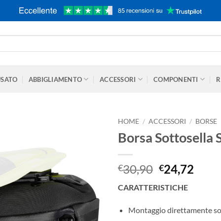
USATO
ABBIGLIAMENTO
ACCESSORI
COMPONENTI
R
HOME
/
ACCESSORI
/
BORSE
Borsa Sottosella 
Il
Il
30,90
24,72
€
€
prezzo
prez
CARATTERISTICHE
originale
attua
era:
è:
Montaggio direttamente sot
€30,90.
€24,