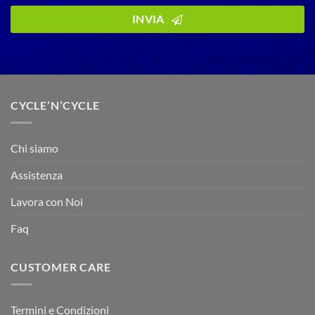
INVIA
Company
Name
*
CYCLE’N’CYCLE
Chi siamo
Assistenza
Lavora con Noi
Faq
CUSTOMER CARE
Termini e Condizioni