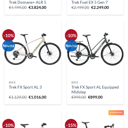
Trek Domane+ ALR 5
Trek Fuel EX 5 Gen 7
Il
Il
Il
Il
€
4.499,00
€
3.824,00
€
2.499,00
€
2.249,00
prezzo
prezzo
prezzo
prezzo
originale
attuale
originale
attuale
era:
è:
era:
è:
€4.499,00.
€3.824,00.
€2.499,00.
€2.249,00.
-10%
-10%
Novità
Novità
BIKE
BIKE
Trek FX Sport AL Equipped
Trek FX Sport AL 3
Midstep
Il
Il
Il
Il
€
1.129,00
€
1.016,00
€
999,00
€
899,00
prezzo
prezzo
prezzo
prezzo
originale
attuale
originale
attuale
era:
è:
era:
è:
€1.129,00.
€1.016,00.
€999,00.
€899,00.
SUMMERTREK
-10%
-15%