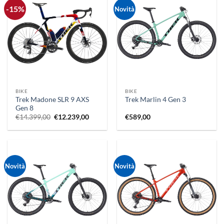
-15%
Novità
BIKE
BIKE
Trek Madone SLR 9 AXS
Trek Marlin 4 Gen 3
Gen 8
Il
Il
€
14.399,00
€
12.239,00
€
589,00
prezzo
prezzo
originale
attuale
era:
è:
€14.399,00.
€12.239,00.
Novità
Novità