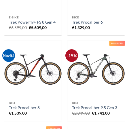
E-BIKE
BIKE
Trek Powerfly+ FS 8 Gen 4
Trek Procaliber 6
Il
Il
€
6.599,00
€
5.609,00
€
1.329,00
prezzo
prezzo
originale
attuale
era:
è:
€6.599,00.
€5.609,00.
SUMMERTREK
-15%
Novità
BIKE
BIKE
Trek Procaliber 8
Trek Procaliber 9.5 Gen 3
Il
Il
€
1.539,00
€
2.049,00
€
1.741,00
prezzo
prezzo
originale
attuale
era:
è:
€2.049,00.
€1.741,00.
SUMMERTREK