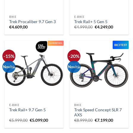
BIKE
E-BIKE
Trek Procaliber 9.7 Gen 3
Trek Rail+ 5 Gen 5
Il
Il
€
4.609,00
€
4.999,00
€
4.249,00
prezzo
prezzo
originale
attuale
era:
è:
€4.999,00.
€4.249,00.
SUMMERTREK
BICI TEST
-15%
-20%
Novità
Novità
E-BIKE
BIKE
Trek Speed Concept SLR 7
Trek Rail+ 9.7 Gen 5
AXS
Il
Il
Il
Il
€
5.999,00
€
5.099,00
€
8.999,00
€
7.199,00
prezzo
prezzo
prezzo
prezzo
originale
attuale
originale
attuale
era:
è:
era:
è: