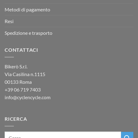
Metodi di pagamento
Resi
Spedizione e trasporto
CONTATTACI
Bikerò S.r.l.
Via Casilina n.1115
00133 Roma
+39
06 719 7403
info@cyclencycle.com
RICERCA