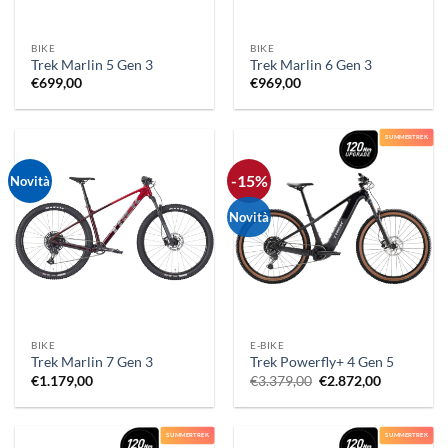
BIKE
BIKE
Trek Marlin 5 Gen 3
Trek Marlin 6 Gen 3
€
699,00
€
969,00
SUMMERTREK
-15%
Novità
Novità
BIKE
E-BIKE
Trek Marlin 7 Gen 3
Trek Powerfly+ 4 Gen 5
Il
Il
€
1.179,00
€
3.379,00
€
2.872,00
prezzo
prezzo
originale
attuale
era:
è:
€3.379,00.
€2.872,00.
SUMMERTREK
SUMMERTREK