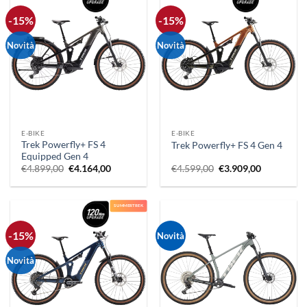
-15%
-15%
Novità
Novità
E-BIKE
E-BIKE
Trek Powerfly+ FS 4
Trek Powerfly+ FS 4 Gen 4
Equipped Gen 4
Il
Il
Il
Il
€
4.899,00
€
4.164,00
€
4.599,00
€
3.909,00
prezzo
prezzo
prezzo
prezzo
originale
attuale
originale
attuale
era:
è:
era:
è:
€4.899,00.
€4.164,00.
€4.599,00.
€3.909,00.
SUMMERTREK
-15%
Novità
Novità