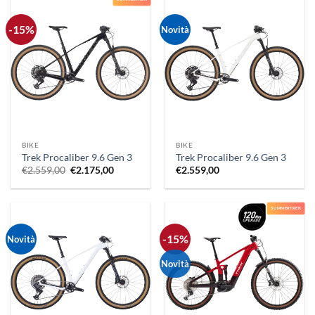
-15%
Novità
BIKE
BIKE
Trek Procaliber 9.6 Gen 3
Trek Procaliber 9.6 Gen 3
Il
Il
€
2.559,00
€
2.175,00
€
2.559,00
prezzo
prezzo
originale
attuale
era:
è:
€2.559,00.
€2.175,00.
SUMMERTREK
-15%
Novità
Novità