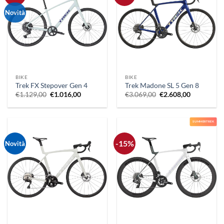
Novità
BIKE
BIKE
Trek FX Stepover Gen 4
Trek Madone SL 5 Gen 8
Il
Il
Il
Il
€
1.129,00
€
1.016,00
€
3.069,00
€
2.608,00
prezzo
prezzo
prezzo
prezzo
originale
attuale
originale
attuale
era:
è:
era:
è:
€1.129,00.
€1.016,00.
€3.069,00.
€2.608,00.
SUMMERTREK
-15%
Novità