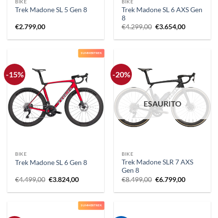
BIKE
BIKE
Trek Madone SL 6 AXS Gen
Trek Madone SL 5 Gen 8
8
Il
Il
€
2.799,00
€
4.299,00
€
3.654,00
prezzo
prezzo
originale
attuale
era:
è:
€4.299,00.
€3.654,00.
SUMMERTREK
-15%
-20%
ESAURITO
BIKE
BIKE
Trek Madone SLR 7 AXS
Trek Madone SL 6 Gen 8
Gen 8
Il
Il
Il
Il
€
4.499,00
€
3.824,00
€
8.499,00
€
6.799,00
prezzo
prezzo
prezzo
prezzo
originale
attuale
originale
attuale
era:
è:
era:
è:
€4.499,00.
€3.824,00.
€8.499,00.
€6.799,00.
SUMMERTREK