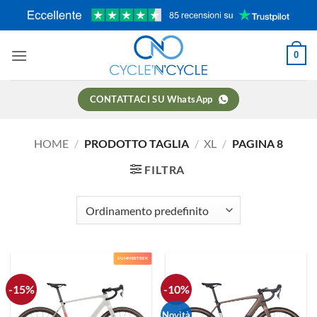
Salta
ai
contenuti
0
CONTATTACI SU WhatsApp
HOME
/
PRODOTTO TAGLIA
/
XL
/
PAGINA 8
FILTRA
SUMMERTREK
-15%
-10%
Novità