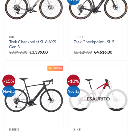
BIKE
E-BIKE
Trek Checkpoint SL 6 AXS
Trek Checkpoint+ SL 5
Gen 3
Il
Il
Il
Il
€
3.999,00
€
3.399,00
€
5.129,00
€
4.616,00
prezzo
prezzo
prezzo
prezzo
originale
attuale
originale
attuale
era:
è:
era:
è:
€3.999,00.
€3.399,00.
€5.129,00.
€4.616,00.
SUMMERTREK
-15%
-10%
Novità
Novità
ESAURITO
E-BIKE
BIKE