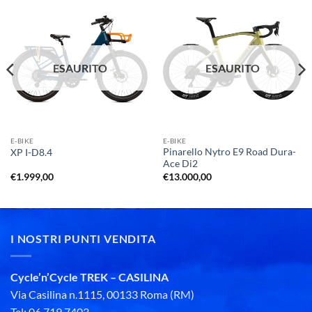
ESAURITO
ESAURITO
E-BIKE
E-BIKE
Pinarello Nytro E9 Road Dura-
XP I-D8.4
Ace Di2
€
1.999,00
€
13.000,00
I NOSTRI PUNTI VENDITA
Cycle’n’Cycle TREK – CASILINA
Via Casilina n.1115, 00133 Roma (RM)
Tel: 06 719 7403