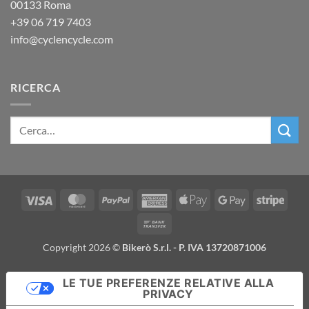
00133 Roma
+39
06 719 7403
info@cyclencycle.com
RICERCA
Visa
MasterCard
PayPal
American
Apple
Google
Stripe
Express
Pay
Pay
Bank
Transfer
Copyright 2026 ©
Bikerò S.r.l. - P. IVA 13720871006
LE TUE PREFERENZE RELATIVE ALLA
PRIVACY