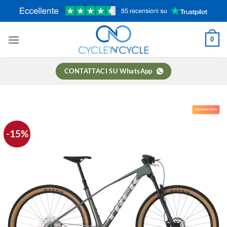
Salta
ai
contenuti
0
CONTATTACI SU WhatsApp
SUMMERTREK
-15%