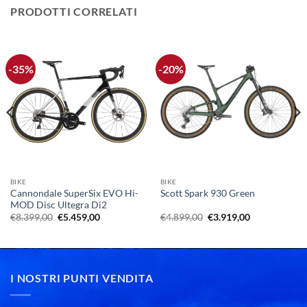
PRODOTTI CORRELATI
-35%
-20%
BIKE
BIKE
Cannondale SuperSix EVO Hi-
Scott Spark 930 Green
MOD Disc Ultegra Di2
Il
Il
Il
Il
€
8.399,00
€
5.459,00
€
4.899,00
€
3.919,00
prezzo
prezzo
prezzo
prezzo
originale
attuale
originale
attuale
era:
è:
era:
è:
€8.399,00.
€5.459,00.
€4.899,00.
€3.919,00.
I NOSTRI PUNTI VENDITA