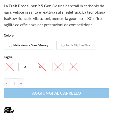
prezzo
prezzo
La
Trek Procaliber 9.5 Gen 3
è una hardtail in carbonio da
originale
attuale
gara, veloce in salita e reattiva sul singletrack. La tecnologia
era:
è:
IsoBow riduce le vibrazioni, mentre la geometria XC offre
€2.049,00.
€1.741,00.
agilità ed efficienza per prestazioni da competizione.
Colore
Matte Keswick Green/Mercury
Purple Flip/Hex Blue
Taglia
S
M
M/L
L
XL
Trek Procaliber 9.5 Gen 3 quantità
AGGIUNGI AL CARRELLO