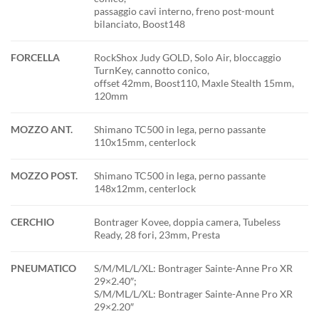
passaggio cavi interno, freno post-mount
bilanciato, Boost148
FORCELLA
RockShox Judy GOLD, Solo Air, bloccaggio
TurnKey, cannotto conico,
offset 42mm, Boost110, Maxle Stealth 15mm,
120mm
MOZZO ANT.
Shimano TC500 in lega, perno passante
110x15mm, centerlock
MOZZO POST.
Shimano TC500 in lega, perno passante
148x12mm, centerlock
CERCHIO
Bontrager Kovee, doppia camera, Tubeless
Ready, 28 fori, 23mm, Presta
PNEUMATICO
S/M/ML/L/XL: Bontrager Sainte-Anne Pro XR
29×2.40″;
S/M/ML/L/XL: Bontrager Sainte-Anne Pro XR
29×2.20″