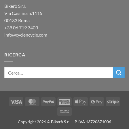
Bikerò S.r.l.
Via Casilina n.1115
00133 Roma
+39
06 719 7403
info@cyclencycle.com
RICERCA
Visa
MasterCard
PayPal
American
Apple
Google
Stripe
Express
Pay
Pay
Bank
Transfer
Copyright 2026 ©
Bikerò S.r.l. - P. IVA 13720871006