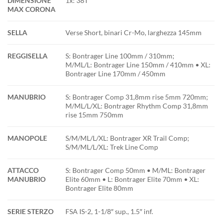
DIMENSIONE
1x: 38T
MAX CORONA
SELLA
Verse Short, binari Cr-Mo, larghezza 145mm
REGGISELLA
S: Bontrager Line 100mm / 310mm;
M/ML/L: Bontrager Line 150mm / 410mm • XL:
Bontrager Line 170mm / 450mm
MANUBRIO
S: Bontrager Comp 31,8mm rise 5mm 720mm;
M/ML/L/XL: Bontrager Rhythm Comp 31,8mm
rise 15mm 750mm
MANOPOLE
S/M/ML/L/XL: Bontrager XR Trail Comp;
S/M/ML/L/XL: Trek Line Comp
ATTACCO
S: Bontrager Comp 50mm • M/ML: Bontrager
MANUBRIO
Elite 60mm • L: Bontrager Elite 70mm • XL:
Bontrager Elite 80mm
SERIE STERZO
FSA IS-2, 1-1/8″ sup., 1.5″ inf.