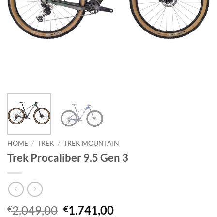
HOME
/
TREK
/
TREK MOUNTAIN
Trek Procaliber 9.5 Gen 3
Il
Il
2.049,00
1.741,00
€
€