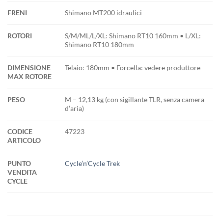
FRENI
Shimano MT200 idraulici
ROTORI
S/M/ML/L/XL: Shimano RT10 160mm • L/XL:
Shimano RT10 180mm
DIMENSIONE
Telaio: 180mm • Forcella: vedere produttore
MAX ROTORE
PESO
M – 12,13 kg (con sigillante TLR, senza camera
d’aria)
CODICE
47223
ARTICOLO
PUNTO
Cycle’n’Cycle Trek
VENDITA
CYCLE