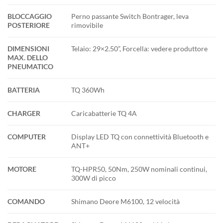
BLOCCAGGIO
Perno passante Switch Bontrager, leva
POSTERIORE
rimovibile
DIMENSIONI
Telaio: 29×2.50”, Forcella: vedere produttore
MAX. DELLO
PNEUMATICO
BATTERIA
TQ 360Wh
CHARGER
Caricabatterie TQ 4A
COMPUTER
Display LED TQ con connettività Bluetooth e
ANT+
MOTORE
TQ-HPR50, 50Nm, 250W nominali continui,
300W di picco
COMANDO
Shimano Deore M6100, 12 velocità