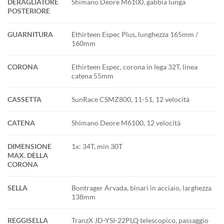
DERAGLIATORE
Shimano Deore M6100, gabbia lunga
POSTERIORE
GUARNITURA
Ethirteen Espec Plus, lunghezza 165mm /
160mm
CORONA
Ethirteen Espec, corona in lega 32T, linea
catena 55mm
CASSETTA
SunRace CSMZ800, 11-51, 12 velocità
CATENA
Shimano Deore M6100, 12 velocità
DIMENSIONE
1x: 34T, min 30T
MAX. DELLA
CORONA
SELLA
Bontrager Arvada, binari in acciaio, larghezza
138mm
REGGISELLA
TranzX JD-YSI-22PLQ telescopico, passaggio