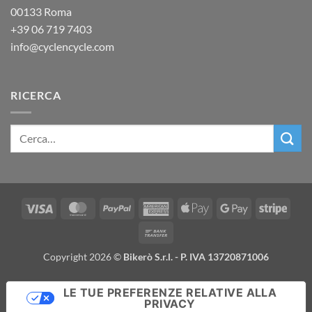
00133 Roma
+39
06 719 7403
info@cyclencycle.com
RICERCA
Visa
MasterCard
PayPal
American
Apple
Google
Stripe
Express
Pay
Pay
Bank
Transfer
Copyright 2026 ©
Bikerò S.r.l. - P. IVA 13720871006
LE TUE PREFERENZE RELATIVE ALLA
PRIVACY