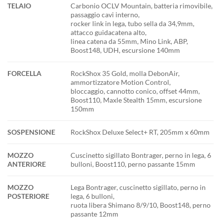
TELAIO
Carbonio OCLV Mountain, batteria rimovibile,
passaggio cavi interno,
rocker link in lega, tubo sella da 34,9mm,
attacco guidacatena alto,
linea catena da 55mm, Mino Link, ABP,
Boost148, UDH, escursione 140mm
FORCELLA
RockShox 35 Gold, molla DebonAir,
ammortizzatore Motion Control,
bloccaggio, cannotto conico, offset 44mm,
Boost110, Maxle Stealth 15mm, escursione
150mm
SOSPENSIONE
RockShox Deluxe Select+ RT, 205mm x 60mm
MOZZO
Cuscinetto sigillato Bontrager, perno in lega, 6
ANTERIORE
bulloni, Boost110, perno passante 15mm
MOZZO
Lega Bontrager, cuscinetto sigillato, perno in
POSTERIORE
lega, 6 bulloni,
ruota libera Shimano 8/9/10, Boost148, perno
passante 12mm