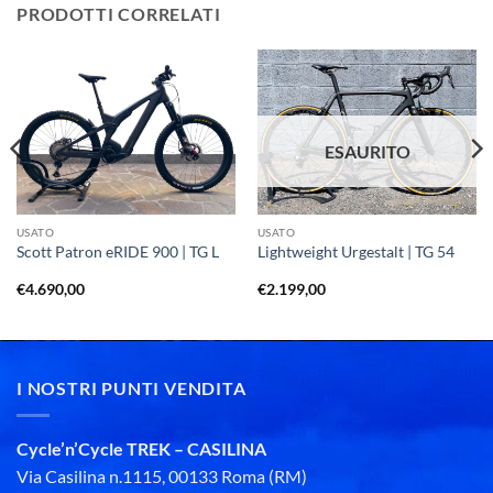
PRODOTTI CORRELATI
ESAURITO
USATO
USATO
Scott Patron eRIDE 900 | TG L
Lightweight Urgestalt | TG 54
€
4.690,00
€
2.199,00
I NOSTRI PUNTI VENDITA
Cycle’n’Cycle TREK – CASILINA
Via Casilina n.1115, 00133 Roma (RM)