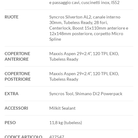
e passaggio cavi, cuscinetti inox, IS52
RUOTE
Syncros Silverton AL2, canale interno
30mm, Tubeless Ready, 28 fori,
Centerlock, Boost 15x110mm anteriore e
12x148mm posteriore, corpetto Micro
Spline
COPERTONE
Maxxis Aspen 29×2.4”, 120 TPI, EXO,
ANTERIORE
Tubeless Ready
COPERTONE
Maxxis Aspen 29×2.4”, 120 TPI, EXO,
POSTERIORE
Tubeless Ready
EXTRA
Syncros Tool, Shimano Di2 Powerpack
ACCESSORI
Milkit Sealant
PESO
11,8 kg (tubeless)
CODICE ARTICOLO
427547