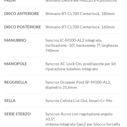
FRENI
Shimano Deore BR-M6220 a 4 pistoncini
DISCO ANTERIORE
Shimano RT-CL700 Centerlock, 180mm
DISCO POSTERIORE
Shimano RT-CL700 Centerlock, 160mm
MANUBRIO
Syncros IC-M100-AL2 integrato,
inclinazione -10°, backsweep 7°, larghezza
740mm
MANOPOLE
Syncros XC Lock-On, predisposte per kit
riparazione tubeless integrato
REGGISELLA
Syncros Dropper Post SP-M100-AL2,
diametro 31,6mm
SELLA
Syncros Celista Cut Out, binari Cr-Mo
SERIE STERZO
Syncros-Acros con regolazione angolo
±0,5°,
sistema integrato Gen2 per blocco forcella