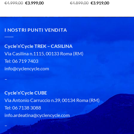
Il
Il
Il
Il
€
4.999,00
€
3.999,00
€
4.899,00
€
3.919,00
prezzo
prezzo
prezzo
prezzo
originale
attuale
originale
attuale
era:
è:
era:
è:
€4.999,00.
€3.999,00.
€4.899,00.
€3.919,00.
I NOSTRI PUNTI VENDITA
Cycle’n’Cycle TREK – CASILINA
Via Casilina n.1115, 00133 Roma (RM)
Tel: 06 719 7403
info@cyclencycle.com
–
Cycle’n’Cycle CUBE
Via Antonio Carruccio n.39, 00134 Roma (RM)
Tel: 06 7138 3088
info.ardeatina@cyclencycle.com
–