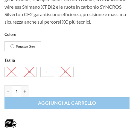
wireless Shimano XT Di2 e le ruote in carbonio SYNCROS
Silverton CF2 garantiscono efficienza, precisione e massima
sicurezza anche sui percorsi XC più tecnici.
Colore
Tungsten Grey
Taglia
S
M
L
XL
Scott Spark RC Expert quantità
AGGIUNGI AL CARRELLO