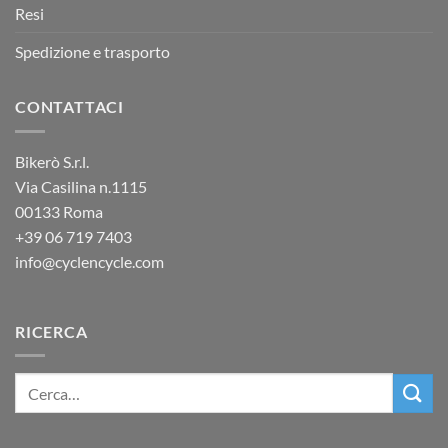
Resi
Spedizione e trasporto
CONTATTACI
Bikerò S.r.l.
Via Casilina n.1115
00133 Roma
+39
06 719 7403
info@cyclencycle.com
RICERCA