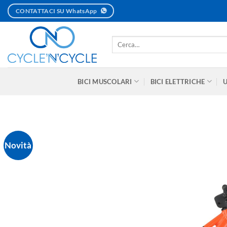
Salta
CONTATTACI SU WhatsApp
ai
contenuti
Cerca:
BICI MUSCOLARI
BICI ELETTRICHE
Novità