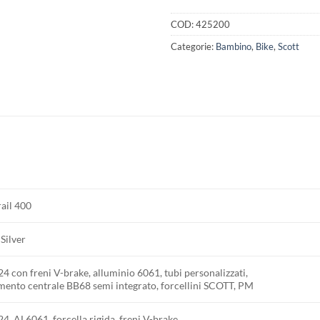
COD:
425200
Categorie:
Bambino
,
Bike
,
Scott
ail 400
 Silver
4 con freni V-brake, alluminio 6061, tubi personalizzati,
ento centrale BB68 semi integrato, forcellini SCOTT, PM
4, AL6061, forcella rigida, freni V-brake