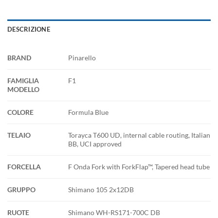
DESCRIZIONE
BRAND
Pinarello
FAMIGLIA
F1
MODELLO
COLORE
Formula Blue
TELAIO
Torayca T600 UD, internal cable routing, Italian
BB, UCI approved
FORCELLA
F Onda Fork with ForkFlap™, Tapered head tube
GRUPPO
Shimano 105 2x12DB
RUOTE
Shimano WH-RS171-700C DB