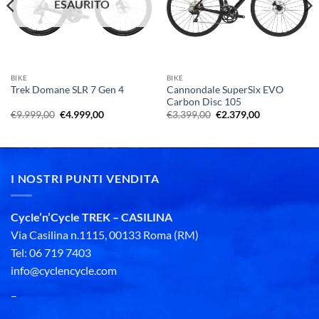
ESAURITO
BIKE
BIKE
Cannondale SuperSix EVO
Trek Domane SLR 7 Gen 4
Carbon Disc 105
Il
Il
Il
Il
€
9.999,00
€
4.999,00
€
3.399,00
€
2.379,00
prezzo
prezzo
prezzo
prezzo
originale
attuale
originale
attuale
era:
è:
era:
è:
€9.999,00.
€4.999,00.
€3.399,00.
€2.379,00.
I NOSTRI PUNTI VENDITA
Cycle’n’Cycle TREK – CASILINA
Via Casilina n.1115, 00133 Roma (RM)
Tel: 06 719 7403
info@cyclencycle.com
–