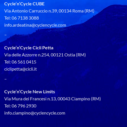
Cycle’n’Cycle CUBE
Via Antonio Carruccio n.39, 00134 Roma (RM)
Tel: 06 7138 3088
info.ardeatina@cyclencycle.com
–
Cycle’n’Cycle Cicli Petta
Via delle Azzorre n.254, 00121 Ostia (RM)
Tel: 06 561 0415
ciclipetta@cicli.it
–
Cycle’n’Cycle New Limits
Via Mura dei Francesi n.13, 00043 Ciampino (RM)
Tel: 06 796 2930
info.ciampino@cyclencycle.com