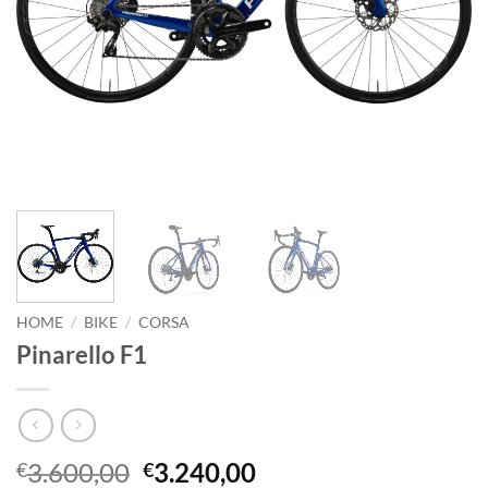
HOME
/
BIKE
/
CORSA
Pinarello F1
Il
Il
3.600,00
3.240,00
€
€