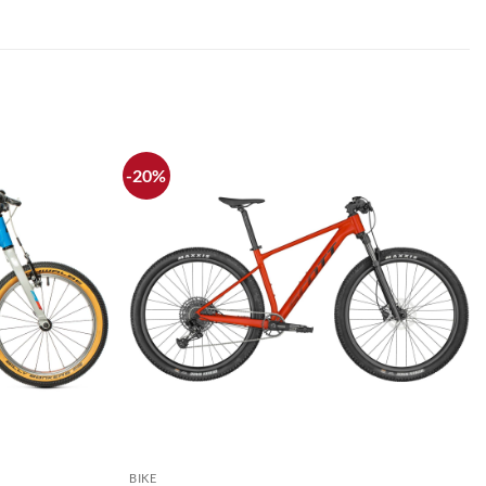
-20%
+
BIKE