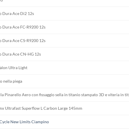
 Dura Ace Di2 12s
o Dura Ace FC-R9200 12s
o Dura Ace CS-R9200 12s
o Dura Ace CN-HG 12s
lon Ultra Light
o nella piega
la Pinarello Aero con fissaggio sella in titanio stampato 3D e viteria in ti
nx Ultrafast Superflow L Carbon Large 145mm
’Cycle New Limits Ciampino