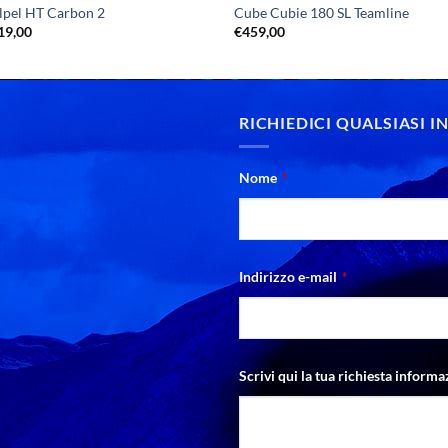
lpel HT Carbon 2
Cube Cubie 180 SL Teamline
Il
19,00
€
459,00
zo
prezzo
nale
attuale
è:
99,00.
€3.519,00.
RICHIEDICI QUALSIASI 
Nome
*
Indirizzo e-mail
*
Scrivi qui la tua richiesta informa