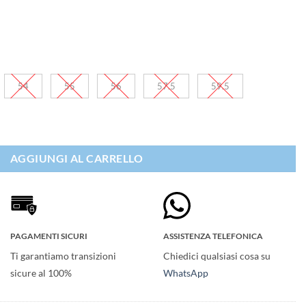
54
55
56
57.5
59.5
Wind 42 quantità
AGGIUNGI AL CARRELLO
PAGAMENTI SICURI
ASSISTENZA TELEFONICA
Ti garantiamo transizioni
Chiedici qualsiasi cosa su
sicure al 100%
WhatsApp