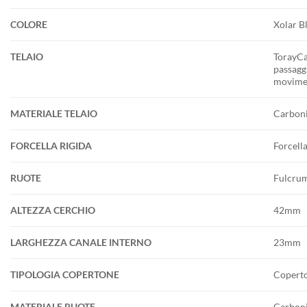
COLORE
Xolar B
TELAIO
TorayCa
passagg
movimen
MATERIALE TELAIO
Carbon
FORCELLA RIGIDA
Forcell
RUOTE
Fulcru
ALTEZZA CERCHIO
42mm
LARGHEZZA CANALE INTERNO
23mm
TIPOLOGIA COPERTONE
Coperto
MATERIALE RUOTE
Carbon