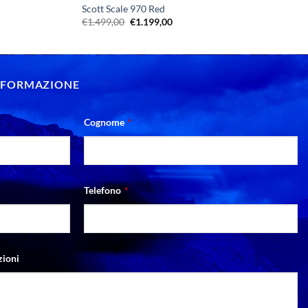
Scott Scale 970 Red
Il
Il
€
1.499,00
€
1.199,00
prezzo
prezzo
originale
attuale
era:
è:
€1.499,00.
€1.199,00.
INFORMAZIONE
Cognome
*
Telefono
*
zioni