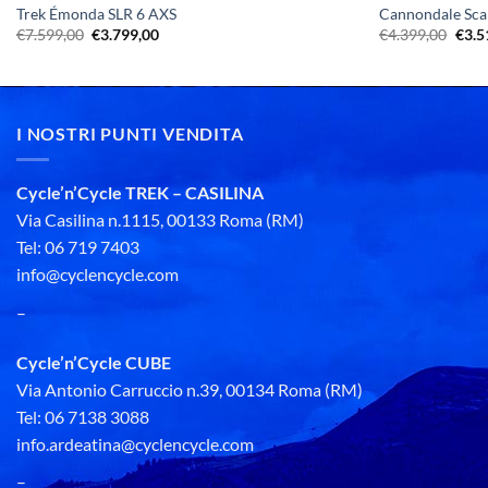
Trek Émonda SLR 6 AXS
Cannondale Sca
Il
Il
Il
€
7.599,00
€
3.799,00
€
4.399,00
€
3.5
prezzo
prezzo
prez
originale
attuale
origi
era:
è:
era:
€7.599,00.
€3.799,00.
€4.3
I NOSTRI PUNTI VENDITA
Cycle’n’Cycle TREK – CASILINA
Via Casilina n.1115, 00133 Roma (RM)
Tel: 06 719 7403
info@cyclencycle.com
–
Cycle’n’Cycle CUBE
Via Antonio Carruccio n.39, 00134 Roma (RM)
Tel: 06 7138 3088
info.ardeatina@cyclencycle.com
–