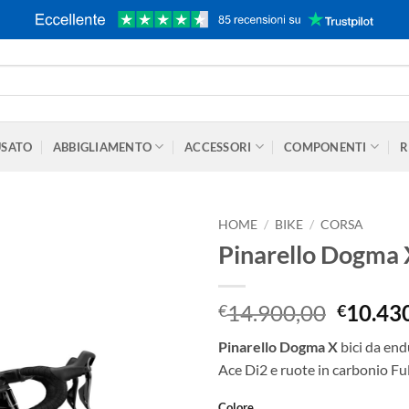
USATO
ABBIGLIAMENTO
ACCESSORI
COMPONENTI
R
HOME
/
BIKE
/
CORSA
Pinarello Dogma 
Il
14.900,00
10.43
€
€
prezzo
Pinarello Dogma X
bici da en
origina
Ace Di2 e ruote in carbonio F
era:
€14.90
Colore