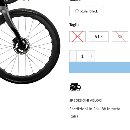
Xolar Black
Taglia
50
51.5
53
Pinarello Dogma X Dura Ace Di2 
SPEDIZIONI VELOCI
Spedizioni in 24/48h in tutta
Italia