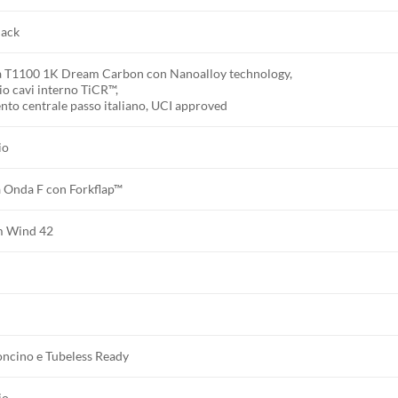
lack
 T1100 1K Dream Carbon con Nanoalloy technology,
io cavi interno TiCR™,
to centrale passo italiano, UCI approved
io
a Onda F con Forkflap™
m Wind 42
ncino e Tubeless Ready
io