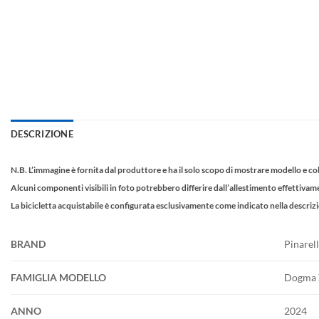
DESCRIZIONE
N.B. L’immagine è fornita dal produttore e ha il solo scopo di mostrare modello e co
Alcuni componenti visibili in foto potrebbero differire dall’allestimento effettivam
La bicicletta acquistabile è configurata esclusivamente come indicato nella descriz
BRAND
Pinarel
FAMIGLIA MODELLO
Dogma
ANNO
2024