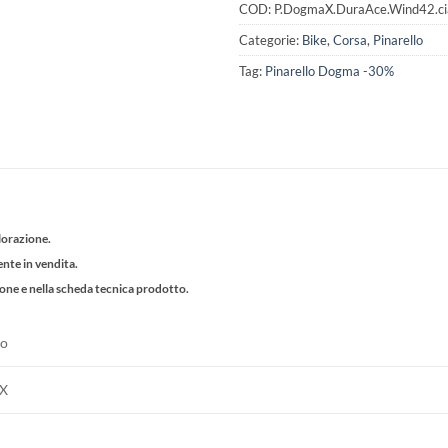
COD:
P.DogmaX.DuraAce.Wind42.c
Categorie:
Bike
,
Corsa
,
Pinarello
Tag:
Pinarello Dogma -30%
lorazione.
ente in vendita.
ione e nella scheda tecnica prodotto.
lo
 X