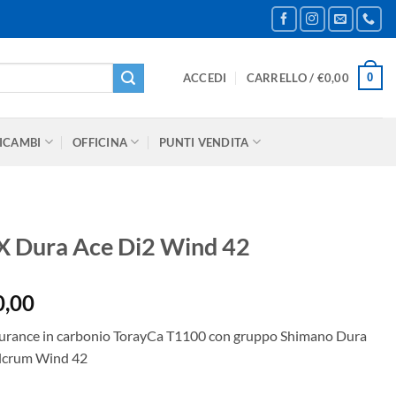
0
ACCEDI
CARRELLO /
€
0,00
ICAMBI
OFFICINA
PUNTI VENDITA
X Dura Ace Di2 Wind 42
Il
0,00
prezzo
durance in carbonio TorayCa T1100 con gruppo Shimano Dura
le
attuale
ulcrum Wind 42
è:
0,00.
€10.430,00.