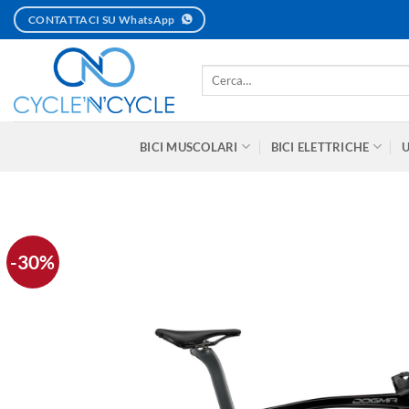
Salta
CONTATTACI SU WhatsApp
ai
contenuti
Cerca:
BICI MUSCOLARI
BICI ELETTRICHE
-30%