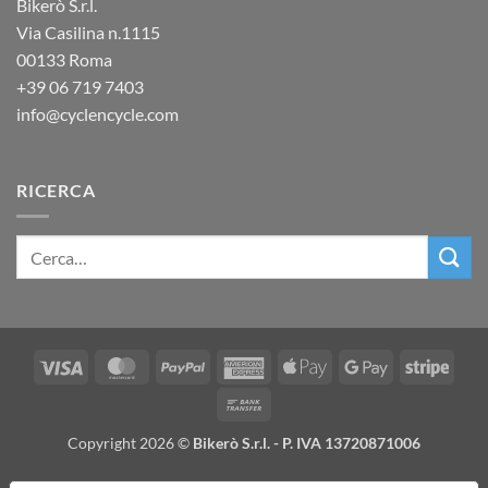
Bikerò S.r.l.
Via Casilina n.1115
00133 Roma
+39
06 719 7403
info@cyclencycle.com
RICERCA
Visa
MasterCard
PayPal
American
Apple
Google
Stripe
Express
Pay
Pay
Bank
Transfer
Copyright 2026 ©
Bikerò S.r.l. - P. IVA 13720871006