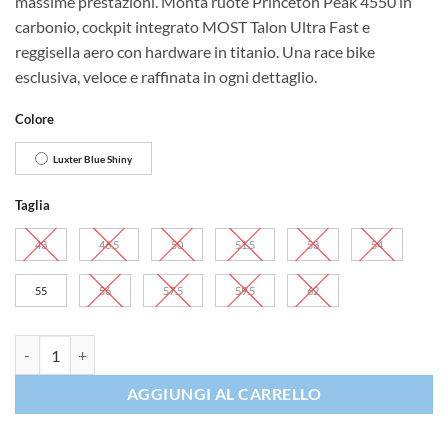
massime prestazioni. Monta ruote Princeton Peak 4550 in
carbonio, cockpit integrato MOST Talon Ultra Fast e
reggisella aero con hardware in titanio. Una race bike
esclusiva, veloce e raffinata in ogni dettaglio.
Colore
Luxter Blue Shiny
Taglia
43
46.5
50
51.5
53
54
55
56
57.5
59.5
62
Pinarello Dogma F Sram Red AXS Princeton quantità
AGGIUNGI AL CARRELLO