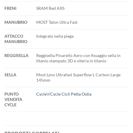
FRENI
SRAM Red AXS
MANUBRIO
MOST Talon Ultra Fast
ATTACCO
Integrato nella piega
MANUBRIO
REGGISELLA
Reggisella Pinarello Aero con fissaggio sella in
titanio stampato 3D e viteria in titanio
SELLA
Most Lynx Ultrafast Superflow L Carbon Large
145mm
PUNTO
Cycle’n’Cycle Cicli Petta Ostia
VENDITA
CYCLE