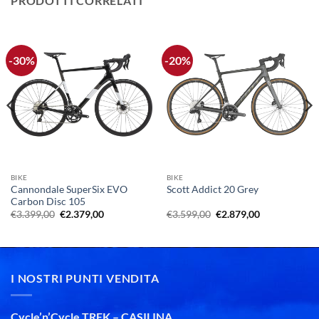
PRODOTTI CORRELATI
-30%
-20%
BIKE
BIKE
Cannondale SuperSix EVO
Scott Addict 20 Grey
Carbon Disc 105
Il
Il
Il
Il
€
3.399,00
€
2.379,00
€
3.599,00
€
2.879,00
prezzo
prezzo
prezzo
prezzo
originale
attuale
originale
attuale
era:
è:
era:
è:
€3.399,00.
€2.379,00.
€3.599,00.
€2.879,00.
I NOSTRI PUNTI VENDITA
Cycle’n’Cycle TREK – CASILINA