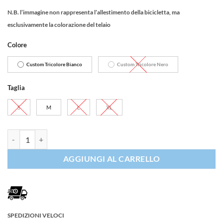
prezzo
prezzo
N.B. l’immagine non rappresenta l’allestimento della bicicletta, ma
originale
attuale
esclusivamente la colorazione del telaio
era:
è:
€3.890,00.
€1.999,00.
Colore
Custom Tricolore Bianco
Custom Tricolore Nero
Taglia
S
M
L
XL
Guerciotti Brera Disc GRX400 2x10 quantità
AGGIUNGI AL CARRELLO
SPEDIZIONI VELOCI