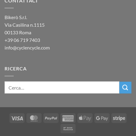
CONTATTACI
Bikerò S.r.l.
Via Casilina n.1115
00133 Roma
+39
06 719 7403
info@cyclencycle.com
RICERCA
Visa
MasterCard
PayPal
American
Apple
Google
Stripe
Express
Pay
Pay
Bank
Transfer