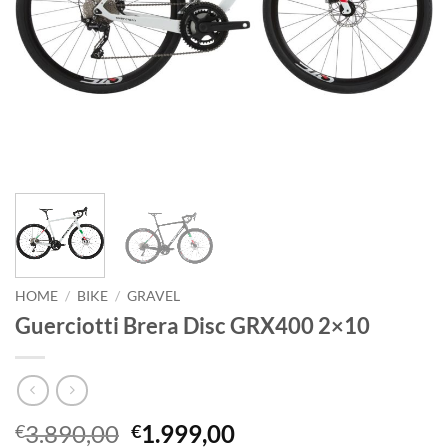
HOME
/
BIKE
/
GRAVEL
Guerciotti Brera Disc GRX400 2×10
Il
Il
3.890,00
1.999,00
€
€