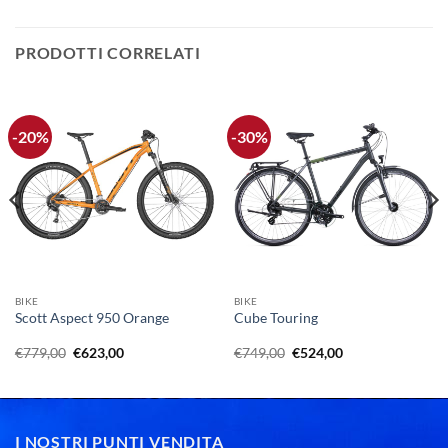
PRODOTTI CORRELATI
-20%
-30%
BIKE
BIKE
Scott Aspect 950 Orange
Cube Touring
Il
Il
Il
Il
€
779,00
€
623,00
€
749,00
€
524,00
prezzo
prezzo
prezzo
prezzo
originale
attuale
originale
attuale
era:
è:
era:
è:
€779,00.
€623,00.
€749,00.
€524,00.
I NOSTRI PUNTI VENDITA