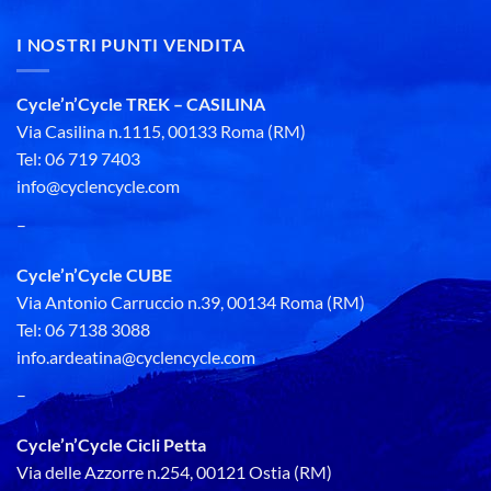
€4.899,00.
€3.919,00.
€6.299,00.
€5.039,00.
I NOSTRI PUNTI VENDITA
Cycle’n’Cycle TREK – CASILINA
Via Casilina n.1115, 00133 Roma (RM)
Tel: 06 719 7403
info@cyclencycle.com
–
Cycle’n’Cycle CUBE
Via Antonio Carruccio n.39, 00134 Roma (RM)
Tel: 06 7138 3088
info.ardeatina@cyclencycle.com
–
Cycle’n’Cycle Cicli Petta
Via delle Azzorre n.254, 00121 Ostia (RM)