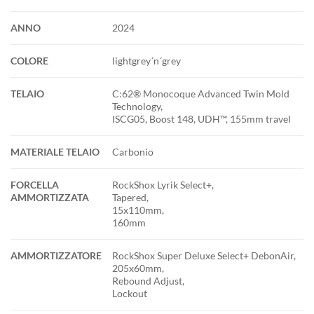
ANNO
2024
COLORE
lightgrey´n´grey
TELAIO
C:62® Monocoque Advanced Twin Mold
Technology,
ISCG05, Boost 148, UDH™, 155mm travel
MATERIALE TELAIO
Carbonio
FORCELLA
RockShox Lyrik Select+,
AMMORTIZZATA
Tapered,
15x110mm,
160mm
AMMORTIZZATORE
RockShox Super Deluxe Select+ DebonAir,
205x60mm,
Rebound Adjust,
Lockout