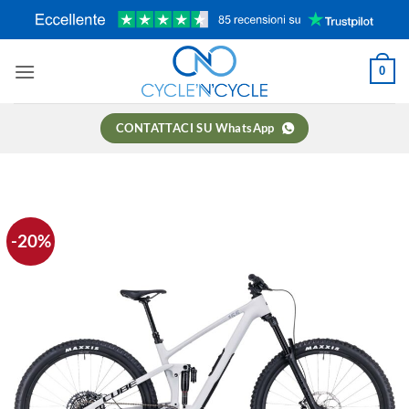
Salta
ai
contenuti
0
CONTATTACI SU WhatsApp
-20%