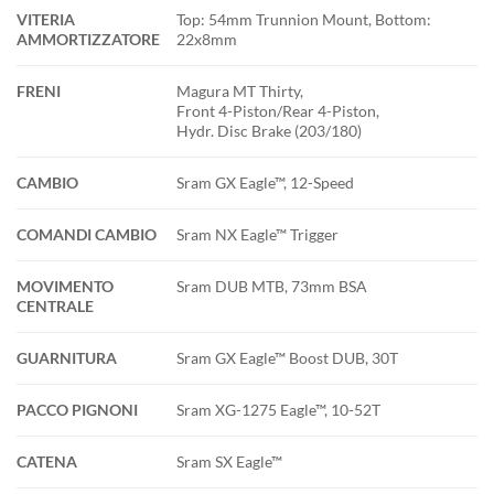
VITERIA
Top: 54mm Trunnion Mount, Bottom:
AMMORTIZZATORE
22x8mm
FRENI
Magura MT Thirty,
Front 4-Piston/Rear 4-Piston,
Hydr. Disc Brake (203/180)
CAMBIO
Sram GX Eagle™, 12-Speed
COMANDI CAMBIO
Sram NX Eagle™ Trigger
MOVIMENTO
Sram DUB MTB, 73mm BSA
CENTRALE
GUARNITURA
Sram GX Eagle™ Boost DUB, 30T
PACCO PIGNONI
Sram XG-1275 Eagle™, 10-52T
CATENA
Sram SX Eagle™