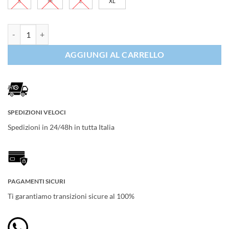
S
M
L
XL
Cube Stereo ONE55 C:62 Race 29 quantità
AGGIUNGI AL CARRELLO
SPEDIZIONI VELOCI
Spedizioni in 24/48h in tutta Italia
PAGAMENTI SICURI
Ti garantiamo transizioni sicure al 100%