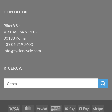
CONTATTACI
Bikerò S.r.l.
Via Casilina n.1115
00133 Roma
+39
06 719 7403
info@cyclencycle.com
RICERCA
Visa
MasterCard
PayPal
American
Apple
Google
Stripe