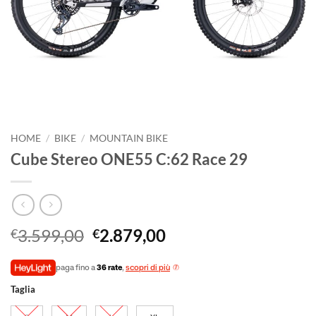
HOME
/
BIKE
/
MOUNTAIN BIKE
Cube Stereo ONE55 C:62 Race 29
Il
Il
3.599,00
2.879,00
€
€
prezzo
prezzo
originale
attuale
paga fino a
36 rate
,
scopri di più
era:
è:
Taglia
€3.599,00.
€2.879,00.