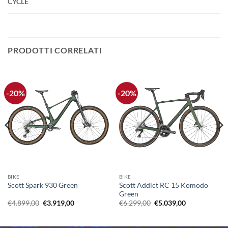
CYCLE
PRODOTTI CORRELATI
-20%
-20%
BIKE
BIKE
Scott Addict RC 15 Komodo
Scott Spark 930 Green
Green
Il
Il
Il
Il
€
4.899,00
€
3.919,00
€
6.299,00
€
5.039,00
prezzo
prezzo
prezzo
prezzo
originale
attuale
originale
attuale
era:
è:
era:
è: