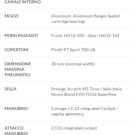
CANALE INTERNO
MOZZI
Aluminum, Aluminum flanges Sealed
cartridge bearings
PERNI PASSANTI
Front: HH12-100 – Rear: HH12-142
COPERTONI
Pirelli P7 Sport 700×28
DIMENSIONE
30 mm (nominal width)
MASSIMA
PNEUMATICI
SELLA
Prologo Scratch M5 Tirox / Selle Italia
Novus Boost EVO TI316 Superflow
MANUBRIO
Colnago CC.01 integrated Cockpit –
regular geometry.
ATTACCO
CC01 integrated cockpit
MANUBRIO