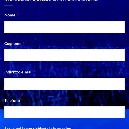
Nome
*
Cognome
*
Contact
Indirizzo e-mail
*
Email
*
Telefono
*
Scrivi qui la tua richiesta informazioni