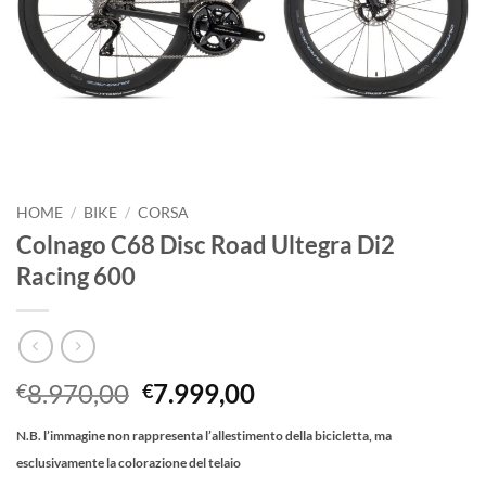
HOME
/
BIKE
/
CORSA
Colnago C68 Disc Road Ultegra Di2
Racing 600
Il
Il
8.970,00
7.999,00
€
€
prezzo
prezzo
N.B. l’immagine non rappresenta l’allestimento della bicicletta, ma
originale
attuale
esclusivamente la colorazione del telaio
era:
è: