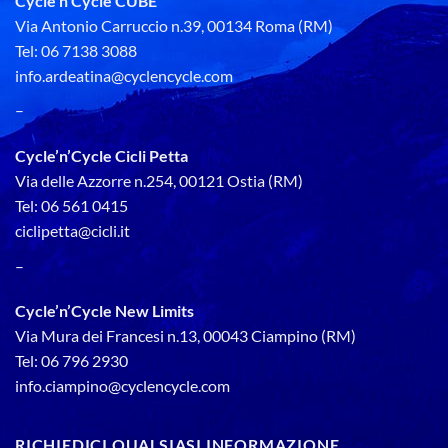
Cycle’n’Cycle CUBE
Via Antonio Carruccio n.39, 00134 Roma (RM)
Tel: 06 7138 3088
info.ardeatina@cyclencycle.com
–
Cycle’n’Cycle Cicli Petta
Via delle Azzorre n.254, 00121 Ostia (RM)
Tel: 06 561 0415
ciclipetta@cicli.it
–
Cycle’n’Cycle New Limits
Via Mura dei Francesi n.13, 00043 Ciampino (RM)
Tel: 06 796 2930
info.ciampino@cyclencycle.com
RICHIEDICI QUALSIASI INFORMAZIONE