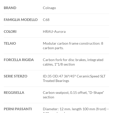
BRAND
Colnago
FAMIGLIA MODELLO
C68
COLORI
HRAU-Aurora
TELAIO
Modular carbon frame construction: 8
carbon parts.
FORCELLA RIGIDA
Carbon fork for disc brakes, integrated
cables, 1″1/8 section
SERIE STERZO
ID:35 OD:47 36°/45° CeramicSpeed SLT
Treated Bearings
REGGISELLA
Carbon seatpost, 0.15 offset, “D-Shape”
section
PERNI PASSANTI
Diameter: 12 mm. length 100 mm (front) –