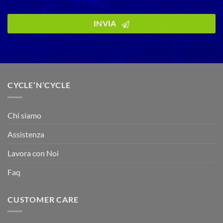
INVIA
CYCLE’N’CYCLE
Chi siamo
Assistenza
Lavora con Noi
Faq
CUSTOMER CARE