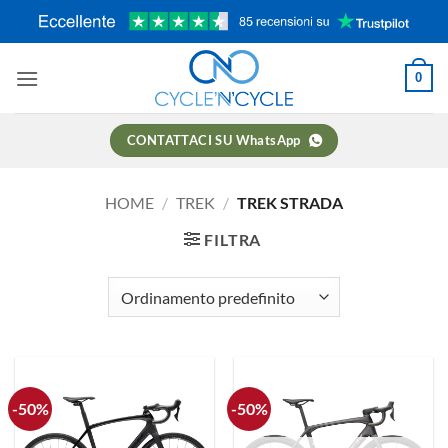
Salta
ai
contenuti
0
CONTATTACI SU WhatsApp
HOME
/
TREK
/
TREK STRADA
FILTRA
-50%
-50%