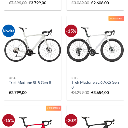
Il
Il
Il
Il
€
7.599,00
€
3.799,00
€
3.069,00
€
2.608,00
prezzo
prezzo
prezzo
prezzo
originale
attuale
originale
attuale
era:
è:
era:
è:
€7.599,00.
€3.799,00.
€3.069,00.
€2.608,00.
SUMMERTREK
-15%
Novità
BIKE
BIKE
Trek Madone SL 6 AXS Gen
Trek Madone SL 5 Gen 8
8
Il
Il
€
2.799,00
€
4.299,00
€
3.654,00
prezzo
prezzo
originale
attuale
era:
è:
€4.299,00.
€3.654,00.
SUMMERTREK
-15%
-20%