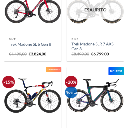
ESAURITO
BIKE
BIKE
Trek Madone SLR 7 AXS
Trek Madone SL 6 Gen 8
Gen 8
Il
Il
Il
Il
€
4.499,00
€
3.824,00
€
8.499,00
€
6.799,00
prezzo
prezzo
prezzo
prezzo
originale
attuale
originale
attuale
era:
è:
era:
è:
€4.499,00.
€3.824,00.
€8.499,00.
€6.799,00.
SUMMERTREK
BICI TEST
-15%
-20%
Novità