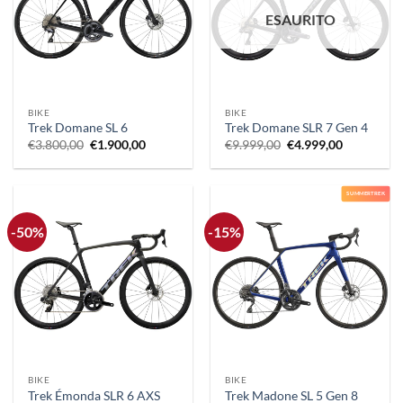
ESAURITO
BIKE
BIKE
Trek Domane SL 6
Trek Domane SLR 7 Gen 4
Il
Il
Il
Il
€
3.800,00
€
1.900,00
€
9.999,00
€
4.999,00
prezzo
prezzo
prezzo
prezzo
originale
attuale
originale
attuale
era:
è:
era:
è:
€3.800,00.
€1.900,00.
€9.999,00.
€4.999,00.
SUMMERTREK
-50%
-15%
BIKE
BIKE
Trek Émonda SLR 6 AXS
Trek Madone SL 5 Gen 8