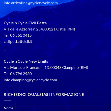
info.ardeatina@cyclencycle.com
–
Cycle’n’Cycle Cicli Petta
Via delle Azzorre n.254, 00121 Ostia (RM)
Tel: 06 561 0415
ciclipetta@cicli.it
–
Cycle’n’Cycle New Limits
Via Mura dei Francesi n.13, 00043 Ciampino (RM)
Tel: 06 796 2930
info.ciampino@cyclencycle.com
RICHIEDICI QUALSIASI INFORMAZIONE
Nome
*