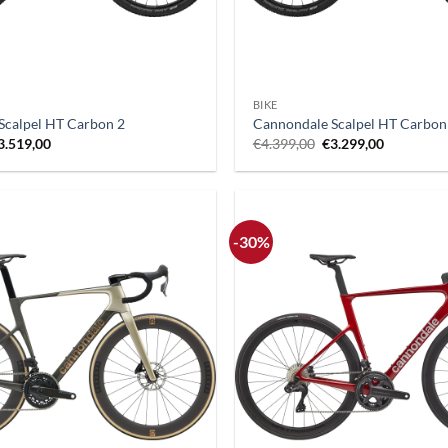
+
BIKE
Scalpel HT Carbon 2
Cannondale Scalpel HT Carbon
Il
Il
Il
3.519,00
€
4.399,00
€
3.299,00
rezzo
prezzo
prezzo
prezzo
riginale
attuale
originale
attuale
ra:
è:
era:
è:
4.399,00.
€3.519,00.
€4.399,00.
€3.299,00
-30%