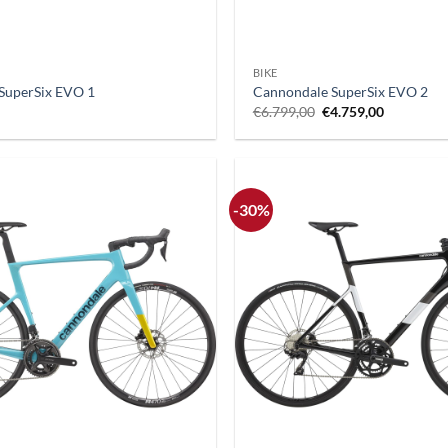
+
BIKE
SuperSix EVO 1
Cannondale SuperSix EVO 2
Il
Il
€
6.799,00
€
4.759,00
prezzo
prezzo
originale
attuale
era:
è:
€6.799,00.
€4.759,00
-30%