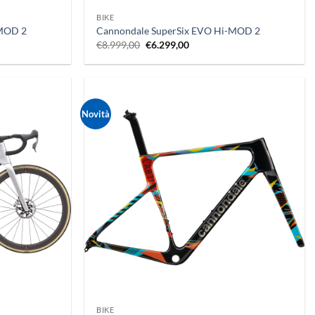
BIKE
-MOD 2
Cannondale SuperSix EVO Hi-MOD 2
Il
Il
€
8.999,00
€
6.299,00
prezzo
prezzo
originale
attuale
era:
è:
.
€8.999,00.
€6.299,00.
Novità
+
BIKE