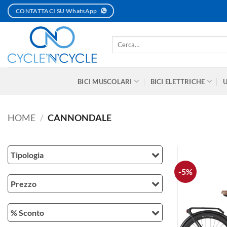
Salta
CONTATTACI SU WhatsApp
ai
contenuti
Cerca:
BICI MUSCOLARI
BICI ELETTRICHE
HOME
/
CANNONDALE
Tipologia
-5%
Prezzo
% Sconto