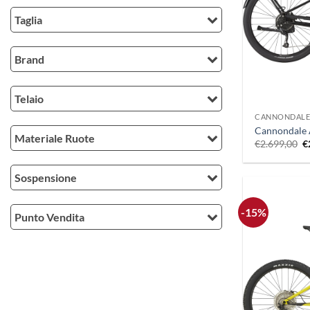
Taglia
Brand
+
Telaio
CANNONDAL
Cannondale 
Materiale Ruote
Il
€
2.699,00
€
p
o
e
Sospensione
€
-15%
Punto Vendita