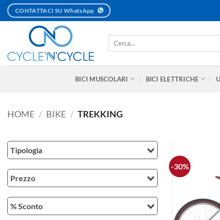
Salta
CONTATTACI SU WhatsApp
ai
contenuti
Cerca:
BICI MUSCOLARI
BICI ELETTRICHE
HOME
/
BIKE
/
TREKKING
Tipologia
-30%
Prezzo
% Sconto