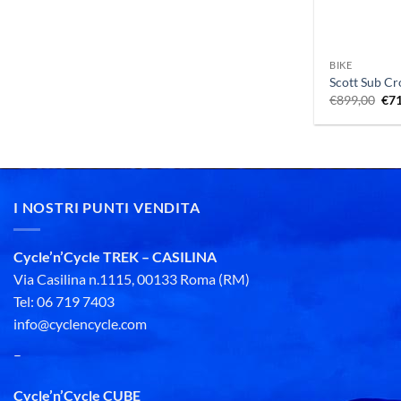
+
BIKE
Scott Sub Cr
Il
€
899,00
€
7
pre
ori
era
€89
I NOSTRI PUNTI VENDITA
Cycle’n’Cycle TREK – CASILINA
Via Casilina n.1115, 00133 Roma (RM)
Tel: 06 719 7403
info@cyclencycle.com
–
Cycle’n’Cycle CUBE