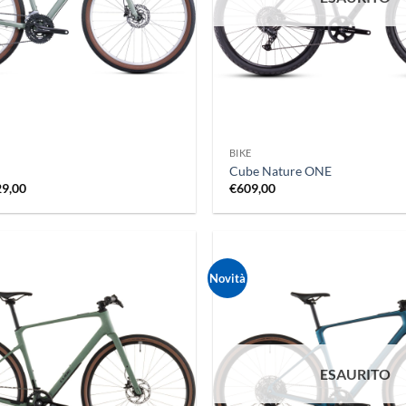
+
BIKE
Cube Nature ONE
Il
29,00
€
609,00
zzo
prezzo
ginale
attuale
:
è:
9,00.
€629,00.
Novità
ESAURITO