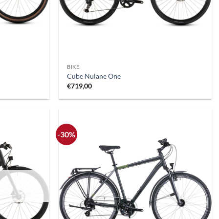
+
BIKE
Cube Nulane One
€
719,00
-30%