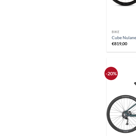
+
BIKE
Cube Nulane
€
819,00
-20%