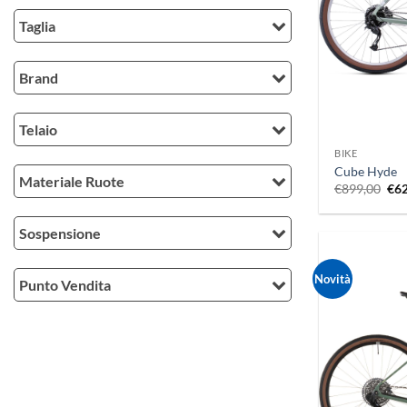
Taglia
Brand
+
Telaio
BIKE
Cube Hyde
Materiale Ruote
Il
€
899,00
€
6
pre
ori
era
Sospensione
€89
Novità
Punto Vendita