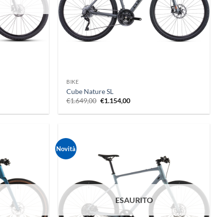
+
BIKE
Cube Nature SL
Il
Il
€
1.649,00
€
1.154,00
prezzo
prezzo
originale
attuale
era:
è:
€1.649,00.
€1.154,00.
Novità
ESAURITO