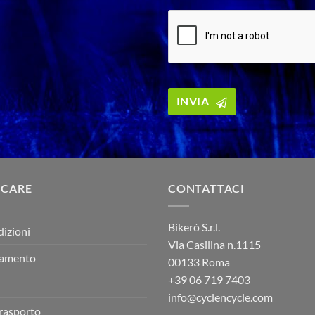
INVIA
 CARE
CONTATTACI
Bikerò S.r.l.
dizioni
Via Casilina n.1115
gamento
00133 Roma
+39
06 719 7403
info@cyclencycle.com
trasporto