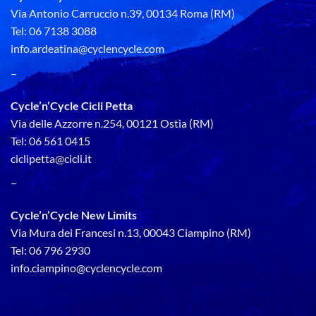
Via Antonio Carruccio n.39, 00134 Roma (RM)
Tel: 06 7138 3088
info.ardeatina@cyclencycle.com
–
Cycle’n’Cycle Cicli Petta
Via delle Azzorre n.254, 00121 Ostia (RM)
Tel: 06 561 0415
ciclipetta@cicli.it
–
Cycle’n’Cycle New Limits
Via Mura dei Francesi n.13, 00043 Ciampino (RM)
Tel: 06 796 2930
info.ciampino@cyclencycle.com