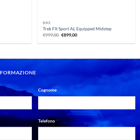
+
BIKE
Trek FX Sport AL Equipped Midstep
Il
Il
€
999,00
€
899,00
prezzo
prezzo
originale
attuale
era:
è:
.
€999,00.
€899,00.
INFORMAZIONE
Cognome
*
Telefono
*