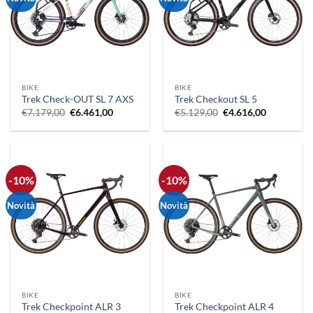
BIKE
BIKE
Trek Check-OUT SL 7 AXS
Trek Checkout SL 5
Il
Il
Il
Il
€
7.179,00
€
6.461,00
€
5.129,00
€
4.616,00
prezzo
prezzo
prezzo
prezzo
originale
attuale
originale
attuale
era:
è:
era:
è:
€7.179,00.
€6.461,00.
€5.129,00.
€4.616,00.
-10%
-10%
Novità
Novità
BIKE
BIKE
Trek Checkpoint ALR 3
Trek Checkpoint ALR 4