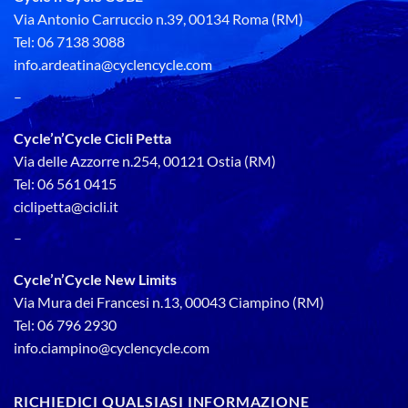
Via Antonio Carruccio n.39, 00134 Roma (RM)
Tel: 06 7138 3088
info.ardeatina@cyclencycle.com
–
Cycle’n’Cycle Cicli Petta
Via delle Azzorre n.254, 00121 Ostia (RM)
Tel: 06 561 0415
ciclipetta@cicli.it
–
Cycle’n’Cycle New Limits
Via Mura dei Francesi n.13, 00043 Ciampino (RM)
Tel: 06 796 2930
info.ciampino@cyclencycle.com
RICHIEDICI QUALSIASI INFORMAZIONE