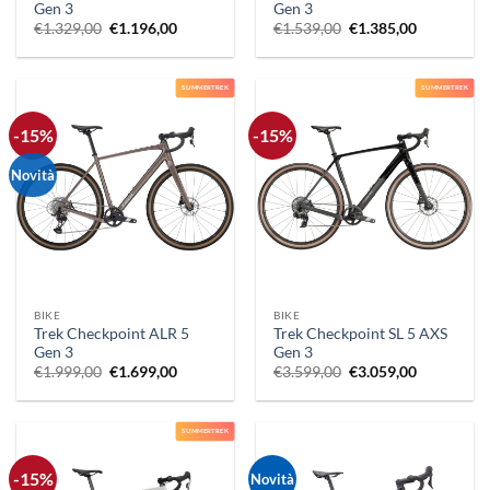
Gen 3
Gen 3
Il
Il
Il
Il
€
1.329,00
€
1.196,00
€
1.539,00
€
1.385,00
prezzo
prezzo
prezzo
prezzo
originale
attuale
originale
attuale
era:
è:
era:
è:
€1.329,00.
€1.196,00.
€1.539,00.
€1.385,00.
SUMMERTREK
SUMMERTREK
-15%
-15%
Novità
BIKE
BIKE
Trek Checkpoint ALR 5
Trek Checkpoint SL 5 AXS
Gen 3
Gen 3
Il
Il
Il
Il
€
1.999,00
€
1.699,00
€
3.599,00
€
3.059,00
prezzo
prezzo
prezzo
prezzo
originale
attuale
originale
attuale
era:
è:
era:
è:
€1.999,00.
€1.699,00.
€3.599,00.
€3.059,00.
SUMMERTREK
-15%
Novità