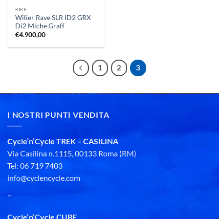
BIKE
Wilier Rave SLR ID2 GRX
Di2 Miche Graff
€
4.900,00
1
2
3
I NOSTRI PUNTI VENDITA
Cycle’n’Cycle TREK – CASILINA
Via Casilina n.1115, 00133 Roma (RM)
Tel: 06 719 7403
info@cyclencycle.com
–
Cycle’n’Cycle CUBE