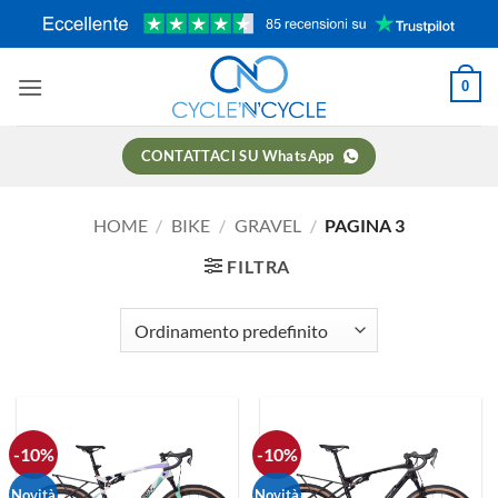
Salta
ai
contenuti
0
CONTATTACI SU WhatsApp
HOME
/
BIKE
/
GRAVEL
/
PAGINA 3
FILTRA
-10%
-10%
Novità
Novità