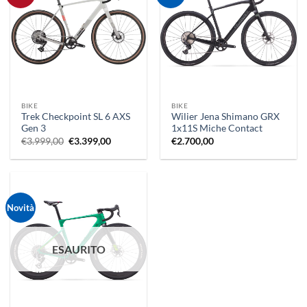
BIKE
BIKE
Trek Checkpoint SL 6 AXS
Wilier Jena Shimano GRX
Gen 3
1x11S Miche Contact
Il
Il
€
3.999,00
€
3.399,00
€
2.700,00
prezzo
prezzo
originale
attuale
era:
è:
€3.999,00.
€3.399,00.
Novità
ESAURITO