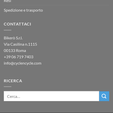
Resi
Spedizione e trasporto
CONTATTACI
Bikerò S.r.l.
Via Casilina n.1115
00133 Roma
+39
06 719 7403
info@cyclencycle.com
RICERCA