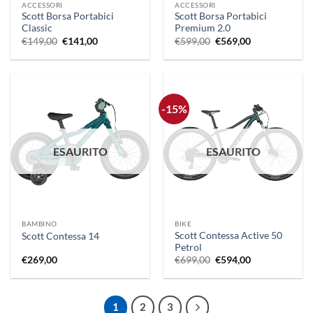
ACCESSORI
ACCESSORI
Scott Borsa Portabici
Scott Borsa Portabici
Classic
Premium 2.0
Il
Il
Il
Il
€
149,00
€
141,00
€
599,00
€
569,00
prezzo
prezzo
prezzo
prezzo
originale
attuale
originale
attuale
era:
è:
era:
è:
€149,00.
€141,00.
€599,00.
€569,00.
-15%
ESAURITO
ESAURITO
BAMBINO
BIKE
Scott Contessa Active 50
Scott Contessa 14
Petrol
Il
Il
€
269,00
€
699,00
€
594,00
prezzo
prezzo
originale
attuale
era:
è:
€699,00.
€594,00.
1
2
3