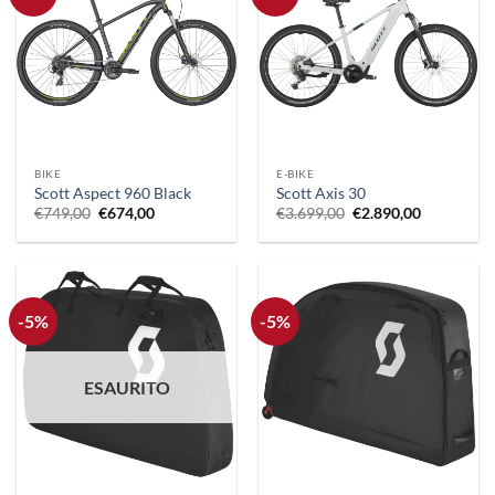
BIKE
E-BIKE
Scott Aspect 960 Black
Scott Axis 30
Il
Il
Il
Il
€
749,00
€
674,00
€
3.699,00
€
2.890,00
prezzo
prezzo
prezzo
prezzo
originale
attuale
originale
attuale
era:
è:
era:
è:
€749,00.
€674,00.
€3.699,00.
€2.890,00.
-5%
-5%
ESAURITO