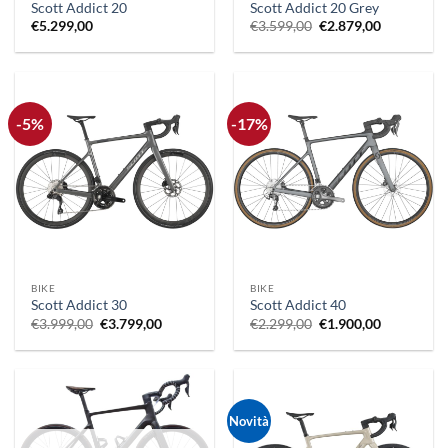
Scott Addict 20
Scott Addict 20 Grey
Il
Il
€
5.299,00
€
3.599,00
€
2.879,00
prezzo
prezzo
originale
attuale
era:
è:
€3.599,00.
€2.879,00.
-5%
-17%
BIKE
BIKE
Scott Addict 30
Scott Addict 40
Il
Il
Il
Il
€
3.999,00
€
3.799,00
€
2.299,00
€
1.900,00
prezzo
prezzo
prezzo
prezzo
originale
attuale
originale
attuale
era:
è:
era:
è:
€3.999,00.
€3.799,00.
€2.299,00.
€1.900,00.
Novità