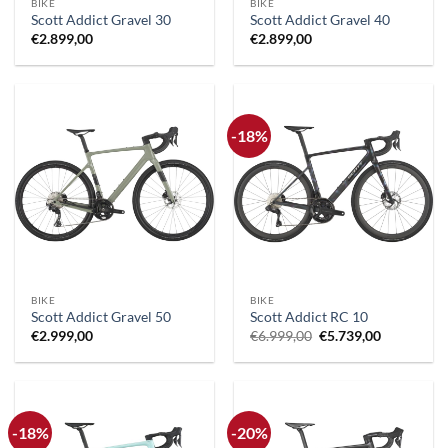
BIKE
BIKE
Scott Addict Gravel 30
Scott Addict Gravel 40
€
2.899,00
€
2.899,00
-18%
BIKE
BIKE
Scott Addict Gravel 50
Scott Addict RC 10
Il
Il
€
2.999,00
€
6.999,00
€
5.739,00
prezzo
prezzo
originale
attuale
era:
è:
€6.999,00.
€5.739,00.
-18%
-20%