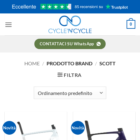
Salta
ai
contenuti
0
CONTATTACI SU WhatsApp
HOME
/
PRODOTTO BRAND
/
SCOTT
FILTRA
Novità
Novità