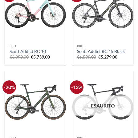
BIKE
BIKE
Scott Addict RC 10
Scott Addict RC 15 Black
Il
Il
Il
Il
€
6.999,00
€
5.739,00
€
6.599,00
€
5.279,00
prezzo
prezzo
prezzo
prezzo
originale
attuale
originale
attuale
era:
è:
era:
è:
€6.999,00.
€5.739,00.
€6.599,00.
€5.279,00.
-20%
-13%
ESAURITO
BIKE
BIKE