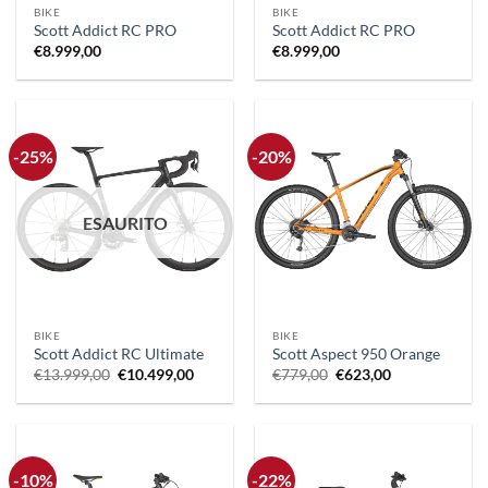
BIKE
BIKE
Scott Addict RC PRO
Scott Addict RC PRO
€
8.999,00
€
8.999,00
-25%
-20%
ESAURITO
BIKE
BIKE
Scott Addict RC Ultimate
Scott Aspect 950 Orange
Il
Il
Il
Il
€
13.999,00
€
10.499,00
€
779,00
€
623,00
prezzo
prezzo
prezzo
prezzo
originale
attuale
originale
attuale
era:
è:
era:
è:
€13.999,00.
€10.499,00.
€779,00.
€623,00.
-10%
-22%