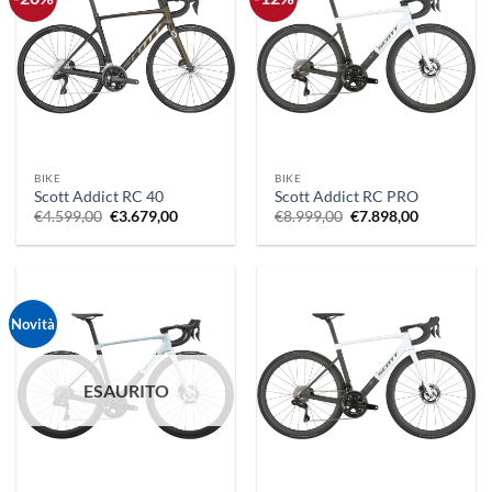
BIKE
BIKE
Scott Addict RC 40
Scott Addict RC PRO
Il
Il
Il
Il
€
4.599,00
€
3.679,00
€
8.999,00
€
7.898,00
prezzo
prezzo
prezzo
prezzo
originale
attuale
originale
attuale
era:
è:
era:
è:
€4.599,00.
€3.679,00.
€8.999,00.
€7.898,00.
Novità
ESAURITO