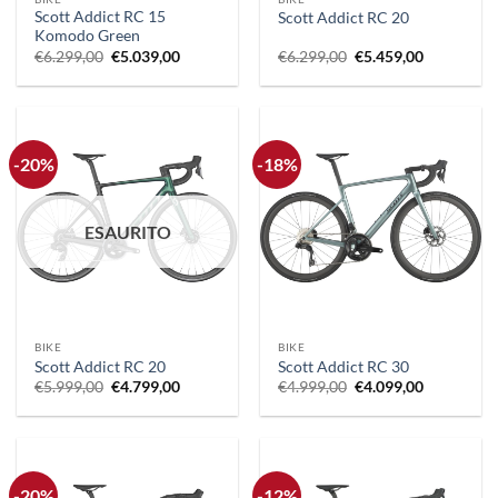
Scott Addict RC 15
Scott Addict RC 20
Komodo Green
Il
Il
Il
Il
€
6.299,00
€
5.039,00
€
6.299,00
€
5.459,00
prezzo
prezzo
prezzo
prezzo
originale
attuale
originale
attuale
era:
è:
era:
è:
€6.299,00.
€5.039,00.
€6.299,00.
€5.459,00.
-20%
-18%
ESAURITO
BIKE
BIKE
Scott Addict RC 20
Scott Addict RC 30
Il
Il
Il
Il
€
5.999,00
€
4.799,00
€
4.999,00
€
4.099,00
prezzo
prezzo
prezzo
prezzo
originale
attuale
originale
attuale
era:
è:
era:
è:
€5.999,00.
€4.799,00.
€4.999,00.
€4.099,00.
-20%
-12%