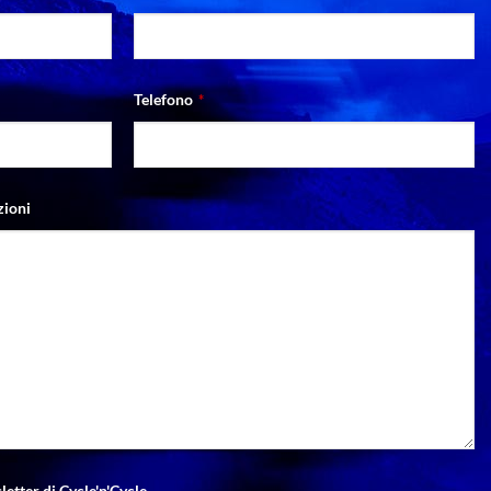
Telefono
*
zioni
letter di Cycle'n'Cycle