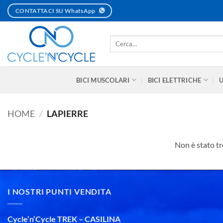
Salta
CONTATTACI SU WhatsApp
ai
contenuti
Cerca:
BICI MUSCOLARI
BICI ELETTRICHE
HOME
/
LAPIERRE
Non è stato tr
I NOSTRI PUNTI VENDITA
Cycle’n’Cycle TREK – CASILINA