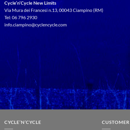
Cycle’n’Cycle New Limits
Via Mura dei Francesi n.13, 00043 Ciampino (RM)
Tel: 06 796 2930
info.ciampino@cyclencycle.com
CYCLE’N’CYCLE
CUSTOMER