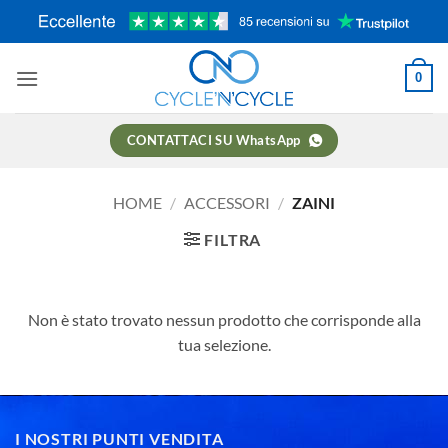
Salta
ai
contenuti
0
CONTATTACI SU WhatsApp
HOME
/
ACCESSORI
/
ZAINI
FILTRA
Non è stato trovato nessun prodotto che corrisponde alla
tua selezione.
I NOSTRI PUNTI VENDITA