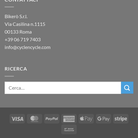
Bikerò S.r.l.
Via Casilina n.1115
00133 Roma
+39
06 719 7403
info@cyclencycle.com
RICERCA
Visa
MasterCard
PayPal
American
Apple
Google
Stripe
Express
Pay
Pay
Bank
Transfer