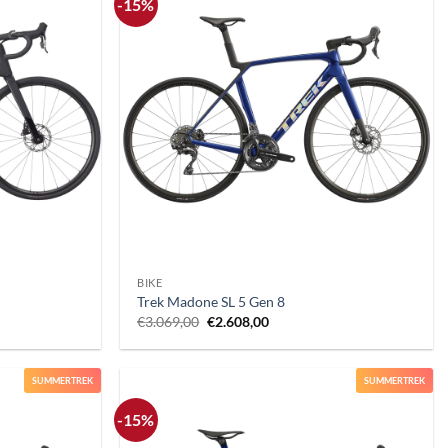
-15%
+
BIKE
Trek Madone SL 5 Gen 8
Il
Il
€
3.069,00
€
2.608,00
prezzo
prezzo
originale
attuale
era:
è:
.
€3.069,00.
€2.608,00.
SUMMERTREK
SUMMERTREK
-15%