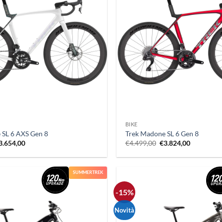
+
BIKE
 SL 6 AXS Gen 8
Trek Madone SL 6 Gen 8
Il
Il
Il
3.654,00
€
4.499,00
€
3.824,00
rezzo
prezzo
prezzo
prezzo
riginale
attuale
originale
attuale
ra:
è:
era:
è:
4.299,00.
€3.654,00.
€4.499,00.
€3.824,00
SUMMERTREK
-15%
Novità