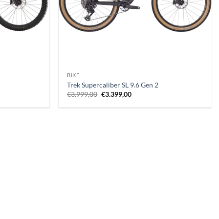
+
BIKE
Trek Supercaliber SL 9.6 Gen 2
Il
Il
€
3.999,00
€
3.399,00
prezzo
prezzo
originale
attuale
era:
è:
.
€3.999,00.
€3.399,00.