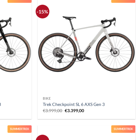
-15%
+
BIKE
3
Trek Checkpoint SL 6 AXS Gen 3
Il
Il
€
3.999,00
€
3.399,00
prezzo
prezzo
originale
attuale
era:
è:
.
€3.999,00.
€3.399,00.
SUMMERTREK
SUMMERTREK