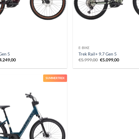
+
E-BIKE
 Gen 5
Trek Rail+ 9.7 Gen 5
Il
Il
Il
4.249,00
€
5.999,00
€
5.099,00
rezzo
prezzo
prezzo
prezzo
riginale
attuale
originale
attuale
ra:
è:
era:
è:
4.999,00.
€4.249,00.
€5.999,00.
€5.099,00
SUMMERTREK