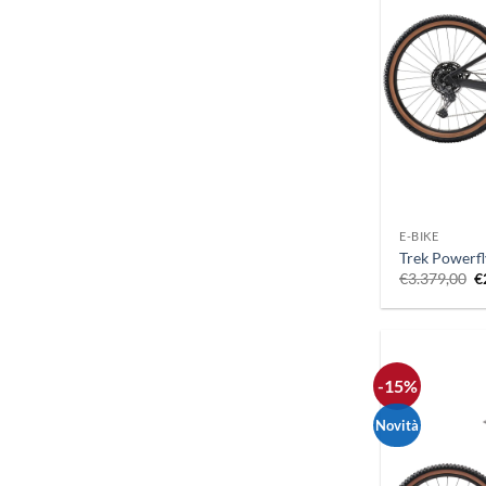
+
E-BIKE
Trek Powerfl
Il
€
3.379,00
€
p
o
e
€
-15%
Novità