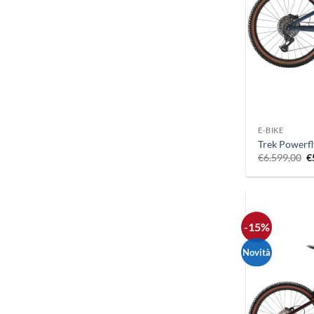
+
E-BIKE
Trek Powerfl
Il
€
6.599,00
€
p
o
e
€
-15%
Novità