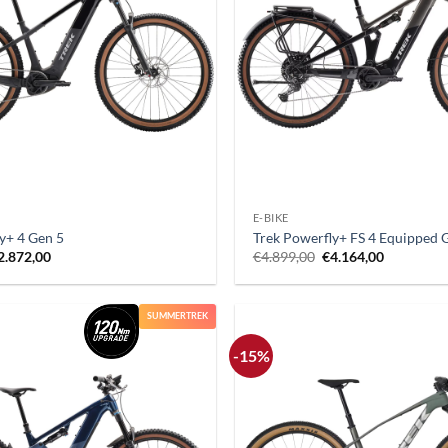
+
E-BIKE
y+ 4 Gen 5
Trek Powerfly+ FS 4 Equipped 
Il
Il
Il
2.872,00
€
4.899,00
€
4.164,00
rezzo
prezzo
prezzo
prezzo
riginale
attuale
originale
attuale
ra:
è:
era:
è:
3.379,00.
€2.872,00.
€4.899,00.
€4.164,00
SUMMERTREK
-15%