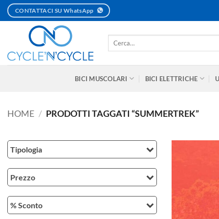
Salta
CONTATTACI SU WhatsApp
ai
contenuti
Cerca:
BICI MUSCOLARI
BICI ELETTRICHE
HOME
/
PRODOTTI TAGGATI “SUMMERTREK”
Tipologia
Prezzo
% Sconto