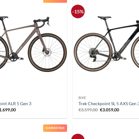
-15%
+
BIKE
oint ALR 5 Gen 3
Trek Checkpoint SL 5 AXS Gen 
Il
Il
Il
1.699,00
€
3.599,00
€
3.059,00
rezzo
prezzo
prezzo
prezzo
riginale
attuale
originale
attuale
ra:
è:
era:
è:
1.999,00.
€1.699,00.
€3.599,00.
€3.059,00
SUMMERTREK