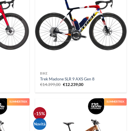
+
BIKE
Trek Madone SLR 9 AXS Gen 8
Il
Il
€
14.399,00
€
12.239,00
prezzo
prezzo
originale
attuale
era:
è:
.
€14.399,00.
€12.239,00.
SUMMERTREK
SUMMERTREK
-15%
Novità