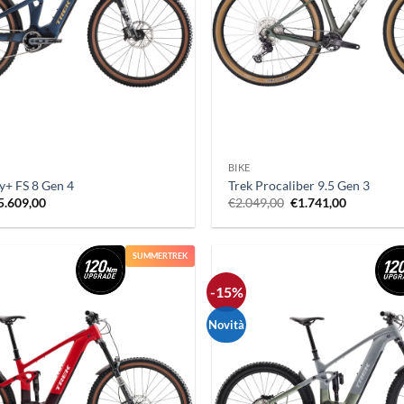
+
BIKE
y+ FS 8 Gen 4
Trek Procaliber 9.5 Gen 3
Il
Il
Il
5.609,00
€
2.049,00
€
1.741,00
rezzo
prezzo
prezzo
prezzo
riginale
attuale
originale
attuale
ra:
è:
era:
è:
6.599,00.
€5.609,00.
€2.049,00.
€1.741,00
SUMMERTREK
-15%
Novità