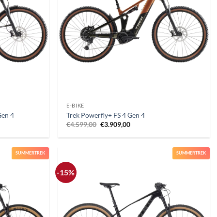
+
E-BIKE
Gen 4
Trek Powerfly+ FS 4 Gen 4
Il
Il
€
4.599,00
€
3.909,00
prezzo
prezzo
originale
attuale
era:
è:
.
€4.599,00.
€3.909,00.
SUMMERTREK
SUMMERTREK
-15%