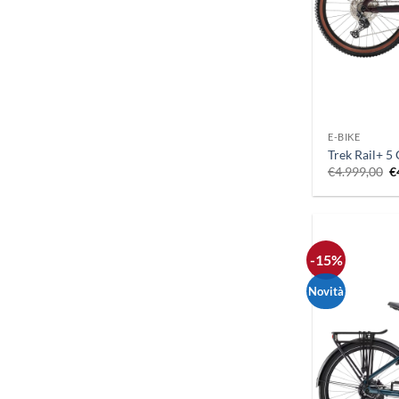
+
E-BIKE
Trek Rail+ 5
Il
€
4.999,00
€
p
o
e
€
-15%
Novità