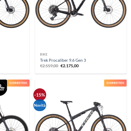
+
BIKE
Trek Procaliber 9.6 Gen 3
Il
Il
€
2.559,00
€
2.175,00
prezzo
prezzo
originale
attuale
era:
è:
.
€2.559,00.
€2.175,00.
SUMMERTREK
SUMMERTREK
-15%
Novità